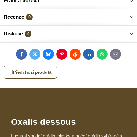
Praní a údržba
Recenze
0
Diskuse
0
Facebook
Twitter
Bluesky
Pinterest
Reddit
LinkedIn
WhatsApp
E-
mail
Předchozí produkt
Oxalis dessous
Luxusní spodní prádlo, plavky a noční prádlo vybírané s