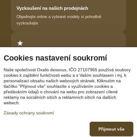
Vyzkoušení na našich prodejnách
Objednejte online a vybrané modely si pohodlně
vyzkoušejte.
★
Důvěra zákaznic
Cookies nastavení soukromí
Dlouhodobě pomáháme ženám najít prádlo, ve kterém se
Naše společnost Oxalis dessous, IČO 27107965 používá soubory
cítí krásně.
cookies k zajištění funkčnosti webu a s Vaším souhlasem i mj. k
personalizaci obsahu našich webových stránek. Kliknutím na
tlačítko "Přijmout vše" souhlasíte s využíváním cookies a
předáváním údajů o chování na webu pro zobrazení cílené
reklamy na sociálních sítích a reklamních sítích na dalších
Sledujte nás:
Facebook
|
Instagram
|
YouTube
webech.
Zásady ochrany soukromí
Přijmout vše
©
2026
Copyright
Předvolby soukromí
Zásady ochrany soukromí