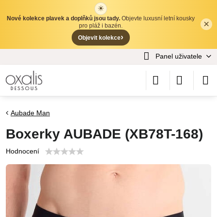
☀
Nové kolekce plavek a doplňků jsou tady.
Objevte luxusní letní kousky
×
✕
pro pláž i bazén.
›
Objevit kolekce
Panel uživatele
Aubade Man
Boxerky AUBADE (XB78T-168)
Hodnocení