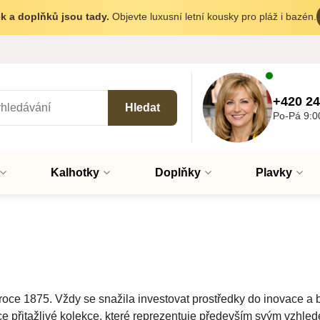
k a doplňků jsou tady.
Objevte luxusní letní kousky pro pláž i bazén.
+420 24
Hledat
Po-Pá 9:0
Kalhotky
Doplňky
Plavky
roce 1875. Vždy se snažila investovat prostředky do inovace a 
e přitažlivé kolekce, které reprezentuje především svým vzhle