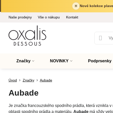
☀
Nové kolekce plave
Naše prodejny
Vše o nákupu
Kontakt
Značky
NOVINKY
Podprsenky
Úvod
Značky
Aubade
Aubade
Je značka francouzského spodního prádla, která vznikla v 
oblasti spodního prádla a materiálu.
Aubade
má vždy velic