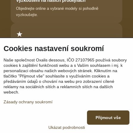
Vyzkoušení na našich prodejnách
Objednejte online a vybrané modely si pohodlně
vyzkoušejte.
★
Důvěra zákaznic
Cookies nastavení soukromí
Dlouhodobě pomáháme ženám najít prádlo, ve kterém se
Naše společnost Oxalis dessous, IČO 27107965 používá soubory
cítí krásně.
cookies k zajištění funkčnosti webu a s Vaším souhlasem i mj. k
personalizaci obsahu našich webových stránek. Kliknutím na
tlačítko "Přijmout vše" souhlasíte s využíváním cookies a
předáváním údajů o chování na webu pro zobrazení cílené
reklamy na sociálních sítích a reklamních sítích na dalších
Sledujte nás:
Facebook
|
Instagram
|
YouTube
webech.
Zásady ochrany soukromí
Přijmout vše
©
2026
Copyright
Předvolby soukromí
Zásady ochrany soukromí
Ukázat podrobnosti
Vytvořeno systémem:
ByznysWeb.cz