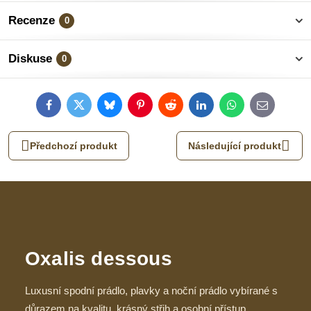
Recenze
0
Diskuse
0
Facebook
Twitter
Bluesky
Pinterest
Reddit
LinkedIn
WhatsApp
E-
mail
Předchozí produkt
Následující produkt
Oxalis dessous
Luxusní spodní prádlo, plavky a noční prádlo vybírané s
důrazem na kvalitu, krásný střih a osobní přístup.