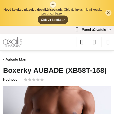
☀
Nové kolekce plavek a doplňků jsou tady.
Objevte luxusní letní kousky
×
✕
pro pláž i bazén.
›
Objevit kolekce
Panel uživatele
Aubade Man
Boxerky AUBADE (XB58T-158)
Hodnocení