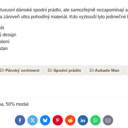
 luxusní dámské spodní prádlo, ale samozřejmě nezapomínají an
a zároveň ultra pohodlný materiál. Kdo vyzkouší tyto jedinečné 
ět
ý design
alení
stan
Pánský sortiment
Spodní prádlo
Aubade Man
na, 50% modal
Facebook
Twitter
Bluesky
Pinterest
Reddit
LinkedIn
WhatsApp
E-
mail