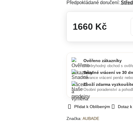
Předpokládané doručení:
Stře
1660 Kč
Ověřeno zákazníky
Důvěryhodný obchod s ověř
Snadné vrácení ve 30 d
Garance vrácení peněz neb
Zboží zdarma vyzkoušít
Osobní poradenství a pohod
Přidat k Oblíbeným
Dotaz k
Značka:
AUBADE