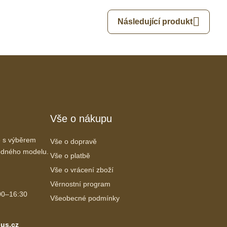
Následující produkt
Vše o nákupu
 s výběrem
Vše o dopravě
vhodného modelu.
Vše o platbě
Vše o vrácení zboží
Věrnostní program
00–16:30
Všeobecné podmínky
us.cz