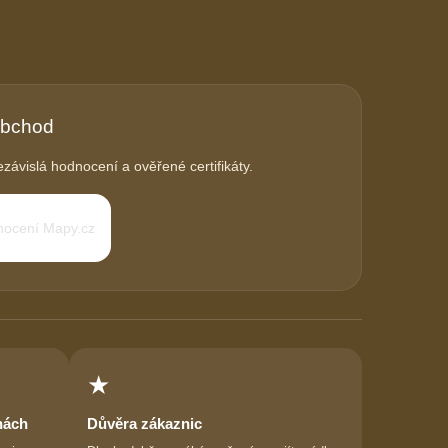
obchod
závislá hodnocení a ověřené certifikáty.
★
nách
Důvěra zákaznic