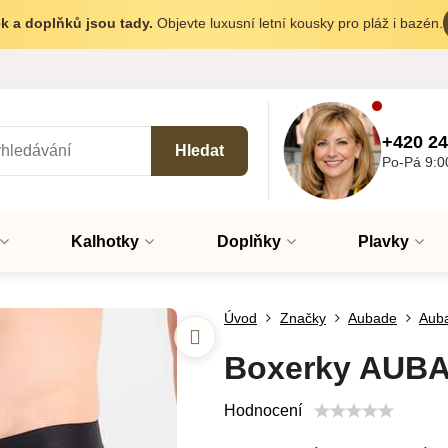
k a doplňků jsou tady.
Objevte luxusní letní kousky pro pláž i bazén.
+420 24
Hledat
Po-Pá 9:0
Kalhotky
Doplňky
Plavky
Úvod
Značky
Aubade
Aub
Boxerky AUBA
Hodnocení