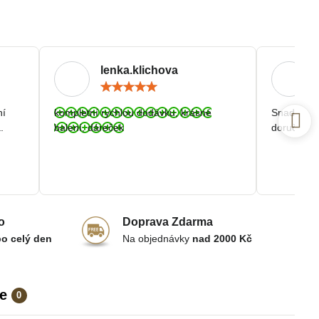
lenka.klichova
ocení:
Hodnocení:
5
/
ní
kompletní rychlou dodávku, krásné
Snadná a r
5
.
balení, dáreček
doručení.
o
Doprava Zdarma
po celý den
Na objednávky
nad 2000 Kč
e
0