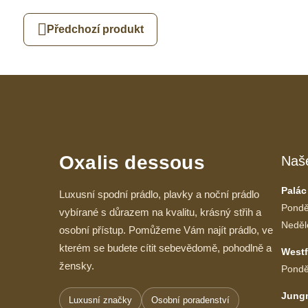
Předchozí produkt
Oxalis dessous
Naš
Palác
Luxusní spodní prádlo, plavky a noční prádlo
Pondě
vybírané s důrazem na kvalitu, krásný střih a
Neděl
osobní přístup. Pomůžeme Vám najít prádlo, ve
kterém se budete cítit sebevědomě, pohodlně a
Westf
žensky.
Pondě
Jung
Luxusní značky
Osobní poradenství