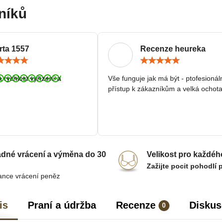
níků
rta 1557
Recenze heureka
Hodnocení:
Hodn
5
5
/
/
a rychlost vyřízení a
Vše funguje jak má být - ptofesionál
5
5
přístup k zákazníkům a velká ochota
dné vrácení a výměna do 30
Velikost pro každéh
Zažijte pocit pohodlí 
ance vrácení peněz
is
Praní a údržba
Recenze
Diskus
0