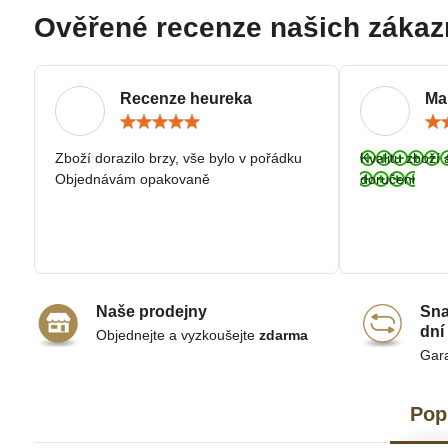
Ověřené recenze našich zákaz
Recenze heureka
Ma
Hodnocení:
5
/
Zboží dorazilo brzy, vše bylo v pořádku
Kvalitu zboží 
5
Objednávám opakovaně
doručeni
Naše prodejny
Sna
dní
Objednejte a vyzkoušejte
zdarma
Gar
Pop