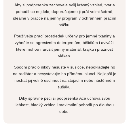
Aby si podprsenka zachovala svůj krásný vzhled, tvar a
pohodlí co nejdéle, doporučujeme ji prát velmi šetrně,
ideálně v pračce na jemný program v ochranném pracím
sáčku.
Používejte prací prostředek určený pro jemné tkaniny a
vyhněte se agresivním detergentům, bělidlům i aviváži,
které mohou narušit jemný materiál, krajku i pružnost
vláken.
Spodní prádlo nikdy nesušte v sušičce, nepokládejte ho
na radiátor a nevystavujte ho přímému slunci. Nejlepší je
nechat jej volně uschnout na stojacím nebo nástěnném
sušáku.
Díky správné péči si podprsenka Ace uchová svou
lehkost, hladký vzhled i maximální pohodlí po dlouhou
dobu.