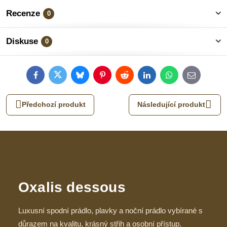
Recenze
0
Diskuse
0
Facebook
Twitter
Bluesky
Pinterest
Reddit
LinkedIn
WhatsApp
E-
mail
Předchozí produkt
Následující produkt
Oxalis dessous
Luxusní spodní prádlo, plavky a noční prádlo vybírané s
důrazem na kvalitu, krásný střih a osobní přístup.