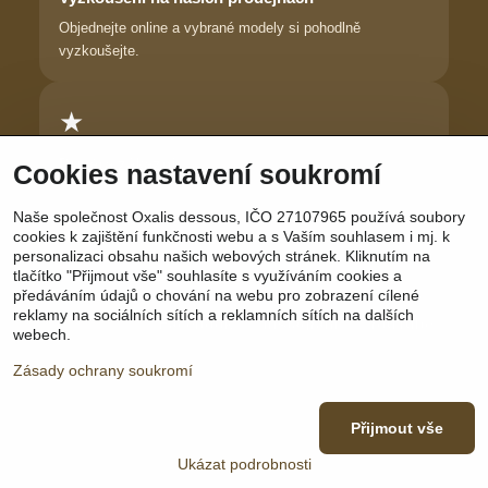
Objednejte online a vybrané modely si pohodlně
vyzkoušejte.
★
Důvěra zákaznic
Cookies nastavení soukromí
Dlouhodobě pomáháme ženám najít prádlo, ve kterém se
Naše společnost Oxalis dessous, IČO 27107965 používá soubory
cítí krásně.
cookies k zajištění funkčnosti webu a s Vaším souhlasem i mj. k
personalizaci obsahu našich webových stránek. Kliknutím na
tlačítko "Přijmout vše" souhlasíte s využíváním cookies a
předáváním údajů o chování na webu pro zobrazení cílené
reklamy na sociálních sítích a reklamních sítích na dalších
Sledujte nás:
Facebook
|
Instagram
|
YouTube
webech.
Zásady ochrany soukromí
Přijmout vše
©
2026
Copyright
Předvolby soukromí
Zásady ochrany soukromí
Ukázat podrobnosti
Vytvořeno systémem:
ByznysWeb.cz