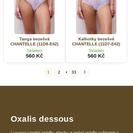
Tanga bezešvá
Kalhotky bezešvé
CHANTELLE (11D9-E42)
CHANTELLE (11D7-E42)
Skladem
Skladem
560 Kč
560 Kč
1
2
33
Oxalis dessous
Luxusní spodní prádlo, plavky a noční prádlo vybírané s