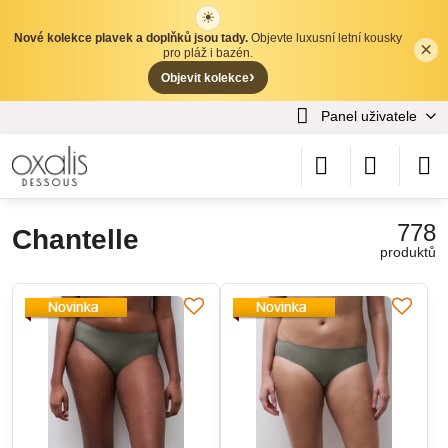
☀
Nové kolekce plavek a doplňků jsou tady.
Objevte luxusní letní kousky
×
✕
pro pláž i bazén.
›
Objevit kolekce
Panel uživatele
778
Chantelle
produktů