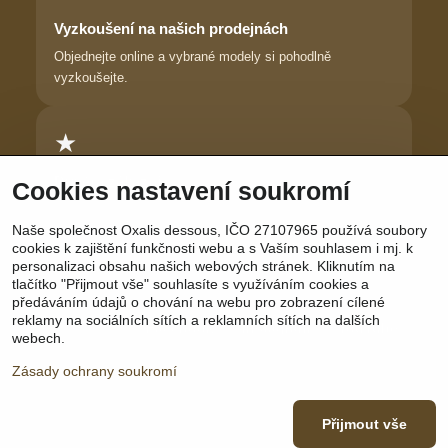
Vyzkoušení na našich prodejnách
Objednejte online a vybrané modely si pohodlně
vyzkoušejte.
★
Důvěra zákaznic
Cookies nastavení soukromí
Dlouhodobě pomáháme ženám najít prádlo, ve kterém se
Naše společnost Oxalis dessous, IČO 27107965 používá soubory
cítí krásně.
cookies k zajištění funkčnosti webu a s Vaším souhlasem i mj. k
personalizaci obsahu našich webových stránek. Kliknutím na
tlačítko "Přijmout vše" souhlasíte s využíváním cookies a
předáváním údajů o chování na webu pro zobrazení cílené
reklamy na sociálních sítích a reklamních sítích na dalších
Sledujte nás:
Facebook
|
Instagram
|
YouTube
webech.
Zásady ochrany soukromí
Přijmout vše
©
2026
Copyright
Předvolby soukromí
Zásady ochrany soukromí