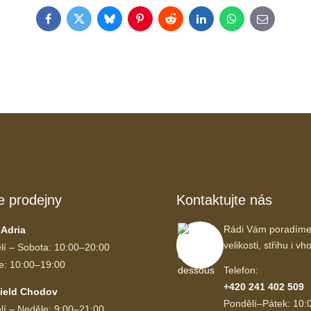
Facebook
Twitter
Bluesky
Pinterest
Reddit
LinkedIn
WhatsApp
E-
mail
e prodejny
Kontaktujte nás
Rádi Vám poradíme
 Adria
velikosti, střihu i 
lí – Sobota: 10:00–20:00
e: 10:00–19:00
Telefon:
+420 241 402 509
ield Chodov
Pondělí–Pátek: 10:
lí – Neděle: 9:00–21:00