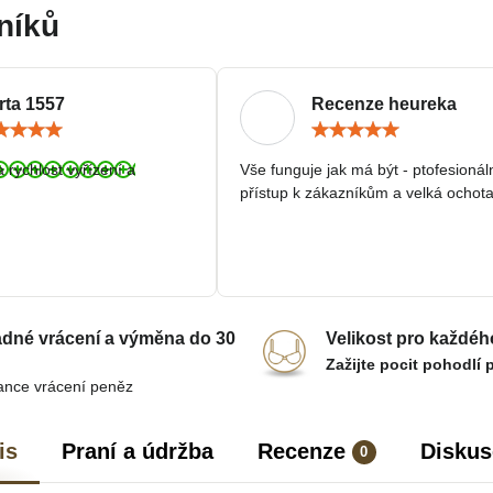
níků
rta 1557
Recenze heureka
Hodnocení:
Hodn
5
5
/
/
a rychlost vyřízení a
Vše funguje jak má být - ptofesionál
5
5
přístup k zákazníkům a velká ochota
dné vrácení a výměna do 30
Velikost pro každéh
Zažijte pocit pohodlí 
ance vrácení peněz
is
Praní a údržba
Recenze
Diskus
0