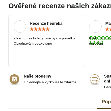
Ověřené recenze našich zákaz
Recenze heureka
Ma
Hodnocení:
5
/
Zboží dorazilo brzy, vše bylo v pořádku
Kvalitu zboží 
5
Objednávám opakovaně
doručeni
Naše prodejny
Sna
dní
Objednejte a vyzkoušejte
zdarma
Gar
Pop