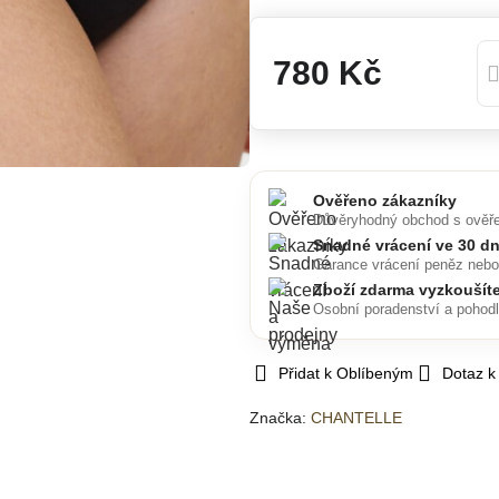
780 Kč
Ověřeno zákazníky
Důvěryhodný obchod s ověř
Snadné vrácení ve 30 d
Garance vrácení peněz neb
Zboží zdarma vyzkoušít
Osobní poradenství a pohod
Přidat k Oblíbeným
Dotaz k
Značka:
CHANTELLE