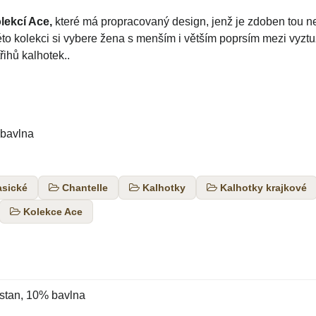
lekcí Ace,
které má propracovaný design, jenž je zdoben tou ne
éto kolekci si vybere žena s menším i větším poprsím mezi vy
ihů kalhotek..
 bavlna
asické
Chantelle
Kalhotky
Kalhotky krajkové
Kolekce Ace
stan, 10% bavlna