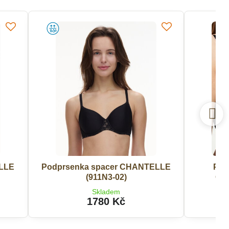
ELLE
Podprsenka spacer CHANTELLE
Pod
(911N3-02)
CH
Skladem
1780 Kč