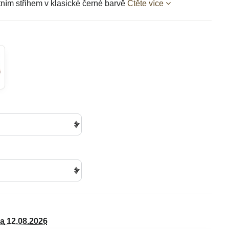
tním střihem v klasické černé barvě
Čtěte více
da
12.08.2026