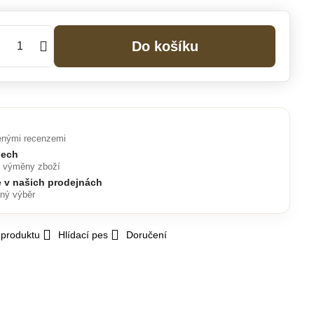
Do košíku
enými recenzemi
nech
o výměny zboží
e v našich prodejnách
lný výběr
 produktu
Hlídací pes
Doručení