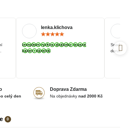
lenka.klichova
ocení:
Hodnocení:
5
/
ní
kompletní rychlou dodávku, krásné
Snadná a r
5
.
balení, dáreček
doručení.
o
Doprava Zdarma
po celý den
Na objednávky
nad 2000 Kč
e
0