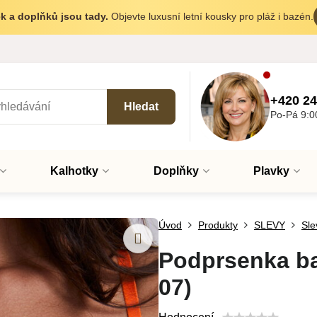
k a doplňků jsou tady.
Objevte luxusní letní kousky pro pláž i bazén.
+420 24
Hledat
Po-Pá 9:0
Kalhotky
Doplňky
Plavky
Úvod
Produkty
SLEVY
Sle
Podprsenka b
07)