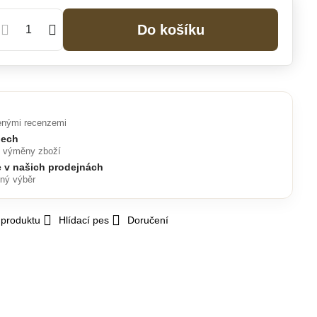
Do košíku
enými recenzemi
nech
o výměny zboží
e v našich prodejnách
lný výběr
 produktu
Hlídací pes
Doručení