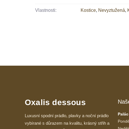
Vlastnosti:
Kostice
,
Nevyztužená
,
Oxalis dessous
Naš
Palác
Luxusní spodní prádlo, plavky a noční prádlo
Pondě
vybírané s důrazem na kvalitu, krásný střih a
Neděl