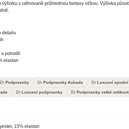
ýšivku s rafinovaně průhlednou fantasy síťkou. Výšivka působí
ůdně.
 detailu
ih
u a pohodlí
% elastan
Podprsenky
Podprsenky Aubade
Luxusní spodní
bade
Luxusní podprsenky
Podprsenky velké velikost
ester, 15% elastan