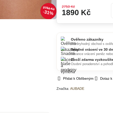
2750 Kč
2750 Kč
1890 Kč
31%
Ověřeno zákazníky
Důvěryhodný obchod s ověř
Snadné vrácení ve 30 d
Garance vrácení peněz neb
Zboží zdarma vyzkoušít
Osobní poradenství a pohod
Přidat k Oblíbeným
Dotaz k
Značka:
AUBADE