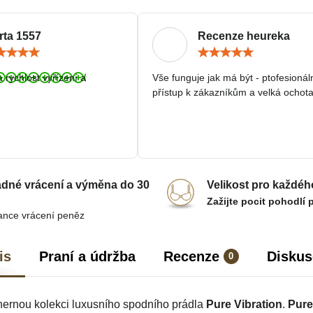
rta 1557
Recenze heureka
Hodnocení:
Hodn
5
5
/
/
a rychlost vyřízení a
Vše funguje jak má být - ptofesionál
5
5
přístup k zákazníkům a velká ochota
dné vrácení a výměna do 30
Velikost pro každéh
Zažijte pocit pohodlí 
ance vrácení peněz
is
Praní a údržba
Recenze
Diskus
0
hernou kolekci luxusního spodního prádla
Pure Vibration
.
Pure