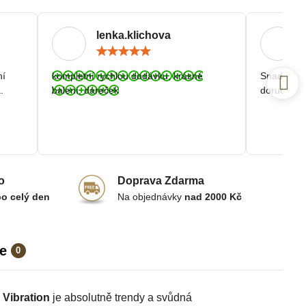
lenka.klichova
ocení:
Hodnocení:
5
/
ní
kompletní rychlou dodávku, krásné
Snadná a r
5
.
balení, dáreček
doručení.
o
Doprava Zdarma
po celý den
Na objednávky
nad 2000 Kč
e
0
 Vibration
je absolutně trendy a svůdná