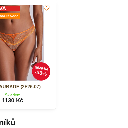
1620 Kč
30%
AUBADE (2F26-07)
Skladem
1130 Kč
níků