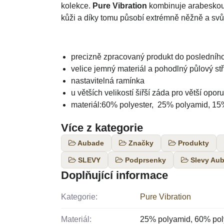
kolekce.
Pure Vibration
kombinuje arabeskou v
kůži a díky tomu působí extrémně něžně a sv
precizně zpracovaný produkt do posledního
velice jemný materiál a pohodlný půlový stř
nastavitelná ramínka
u větších velikostí šiřší záda pro větší opor
materiál:60% polyester, 25% polyamid, 15
Více z kategorie
Aubade
Značky
Produkty
SLEVY
Podprsenky
Slevy Au
Doplňující informace
Kategorie:
Pure Vibration
Materiál:
25% polyamid, 60% poly