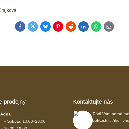
Krajková
Facebook
Twitter
Bluesky
Pinterest
Reddit
LinkedIn
WhatsApp
E-
mail
e prodejny
Kontaktujte nás
Rádi Vám poradíme
 Adria
velikosti, střihu i 
lí – Sobota: 10:00–20:00
e: 10:00–19:00