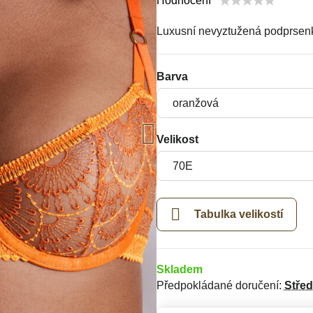
Hodnocení
Luxusní nevyztužená podprsen
Barva
Velikost
Tabulka velikostí
Skladem
Předpokládané doručení:
Stře