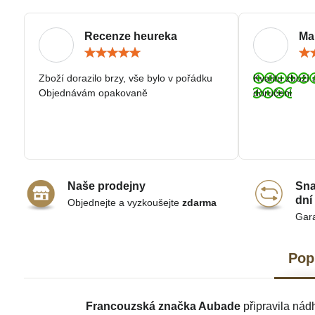
Recenze heureka
Ma
Hodnocení:
5
/
Zboží dorazilo brzy, vše bylo v pořádku
Kvalitu zboží 
5
Objednávám opakovaně
doručeni
Naše prodejny
Sna
dní
Objednejte a vyzkoušejte
zdarma
Gar
Pop
Francouzská značka Aubade
připravila nád