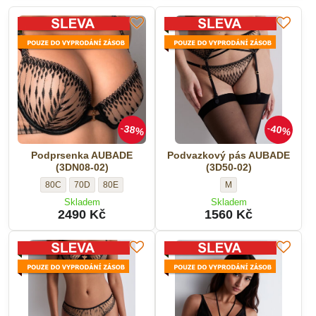
38%
40%
Podprsenka AUBADE
Podvazkový pás AUBADE
(3DN08-02)
(3D50-02)
Podprsenka
Podprsenka
Podprsenka
Podvazkový
80C
70D
80E
M
AUBADE
AUBADE
AUBADE
pás
Skladem
Skladem
(3DN08-
(3DN08-
(3DN08-
AUBADE
2490 Kč
1560 Kč
02)
02)
02)
(3D50-
-
-
-
02)
Velikost:
Velikost:
Velikost:
-
Velikost: