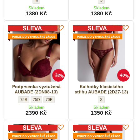
M
S
pás
AUBADE
Skladem
Skladem
AUBADE
(3C27-
1380 Kč
1380 Kč
(3C52-
02)
2-
-
02)
Velikost:
-
Velikost:
38%
40%
Podprsenka vyztužená
Kalhotky klasického
AUBADE (2DN08-13)
střihu AUBADE (2D27-13)
Podprsenka
Podprsenka
Podprsenka
Kalhotky
75B
75D
70E
S
vyztužená
vyztužená
vyztužená
klasického
Skladem
Skladem
AUBADE
AUBADE
AUBADE
střihu
2390 Kč
1350 Kč
(2DN08-
(2DN08-
(2DN08-
AUBADE
13)
13)
13)
(2D27-
-
-
-
13)
Velikost:
Velikost:
Velikost:
-