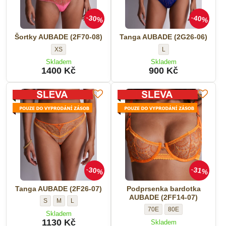
30%
40%
Šortky AUBADE (2F70-08)
Tanga AUBADE (2G26-06)
Šortky
Tanga
XS
L
AUBADE
AUBADE
Skladem
Skladem
(2F70-
(2G26-
1400 Kč
900 Kč
08)
06)
-
-
Velikost:
Velikost:
30%
31%
Tanga AUBADE (2F26-07)
Podprsenka bardotka
AUBADE (2FF14-07)
Tanga
Tanga
Tanga
S
M
L
Podprsenka
Podprsenka
70E
80E
AUBADE
AUBADE
AUBADE
Skladem
bardotka
bardotka
(2F26-
(2F26-
(2F26-
1130 Kč
Skladem