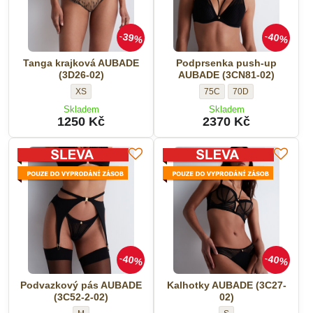
39%
40%
Tanga krajková AUBADE
Podprsenka push-up
(3D26-02)
AUBADE (3CN81-02)
Tanga
Podprsenka
Podprsenka
XS
75C
70D
krajková
push-
push-
Skladem
Skladem
AUBADE
up
up
1250 Kč
2370 Kč
(3D26-
AUBADE
AUBADE
02)
(3CN81-
(3CN81-
-
02)
02)
Velikost:
-
-
Velikost:
Velikost:
40%
40%
Podvazkový pás AUBADE
Kalhotky AUBADE (3C27-
(3C52-2-02)
02)
Podvazkový
Kalhotky