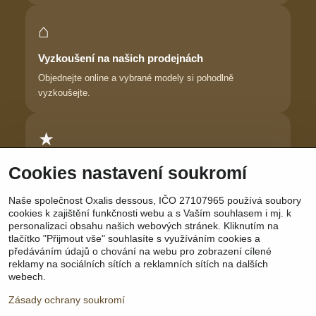
⌂
Vyzkoušení na našich prodejnách
Objednejte online a vybrané modely si pohodlně
vyzkoušejte.
★
Důvěra zákaznic
Cookies nastavení soukromí
Dlouhodobě pomáháme ženám najít prádlo, ve kterém se
Naše společnost Oxalis dessous, IČO 27107965 používá soubory
cítí krásně.
cookies k zajištění funkčnosti webu a s Vaším souhlasem i mj. k
personalizaci obsahu našich webových stránek. Kliknutím na
tlačítko "Přijmout vše" souhlasíte s využíváním cookies a
předáváním údajů o chování na webu pro zobrazení cílené
reklamy na sociálních sítích a reklamních sítích na dalších
Sledujte nás:
Facebook
|
Instagram
|
YouTube
webech.
Zásady ochrany soukromí