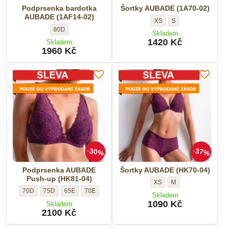
Podprsenka bardotka
Šortky AUBADE (1A70-02)
AUBADE (1AF14-02)
Šortky
Šortky
XS
S
Podprsenka
80D
AUBADE
AUBADE
Skladem
bardotka
(1A70-
(1A70-
1420 Kč
Skladem
AUBADE
1960 Kč
02)
02)
(1AF14-
-
-
02)
Velikost:
Velikost:
-
Velikost:
30%
37%
Podprsenka AUBADE
Šortky AUBADE (HK70-04)
Push-up (HK81-04)
Šortky
Šortky
XS
M
Podprsenka
Podprsenka
Podprsenka
Podprsenka
70D
75D
65E
70E
AUBADE
AUBADE
Skladem
AUBADE
AUBADE
AUBADE
AUBADE
(HK70-
(HK70-
1090 Kč
Skladem
Push-
Push-
Push-
Push-
2100 Kč
04)
04)
up
up
up
up
-
-