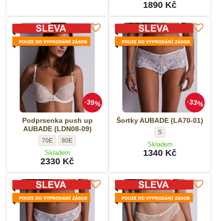
AUBADE
AUBADE
1890 Kč
07)
07)
07)
(2FF14-
(2FF14-
-
-
-
07)
07)
Velikost:
Velikost:
Velikost:
-
-
Velikost:
Velikost:
39%
33%
Podprsenka push up
Šortky AUBADE (LA70-01)
AUBADE (LDN08-09)
Šortky
S
Podprsenka
Podprsenka
70E
80E
AUBADE
Skladem
push
push
(LA70-
1340 Kč
Skladem
up
up
2330 Kč
01)
AUBADE
AUBADE
-
(LDN08-
(LDN08-
Velikost:
09)
09)
-
-
Velikost:
Velikost: