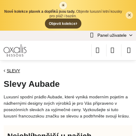
☀
Nové kolekce plavek a doplňků jsou tady.
Objevte luxusní letní kousky
×
✕
pro pláž i bazén.
›
Objevit kolekce
Panel uživatele
SLEVY
Slevy Aubade
Luxusní spodní prádlo Aubade, které vyniká moderním pojetím a
nádhernými designy svých výrobků je pro Vás připraveno v
posezónních slevách za vyjímečné ceny. Vyzkoušejte si tuto
luxusní francouzskou značku se slevou a podtrhněte svoují krásu.