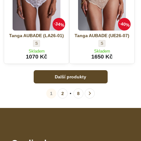
34%
40%
Tanga AUBADE (LA26-01)
Tanga AUBADE (UE26-07)
Tanga
Tanga
S
S
AUBADE
AUBADE
Skladem
Skladem
(LA26-
(UE26-
1070 Kč
1650 Kč
01)
07)
-
-
Velikost:
Velikost:
Další produkty
1
2
8