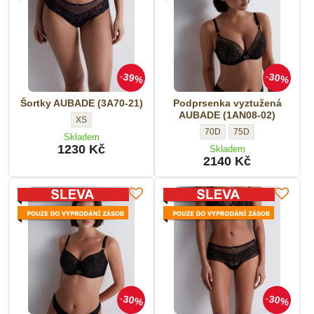
Velikost:
39%
30%
Šortky AUBADE (3A70-21)
Podprsenka vyztužená
AUBADE (1AN08-02)
Šortky
XS
Podprsenka
Podprsenka
70D
75D
AUBADE
Skladem
vyztužená
vyztužená
(3A70-
1230 Kč
Skladem
AUBADE
AUBADE
2140 Kč
21)
(1AN08-
(1AN08-
-
02)
02)
Velikost:
-
-
Velikost:
Velikost:
30%
30%