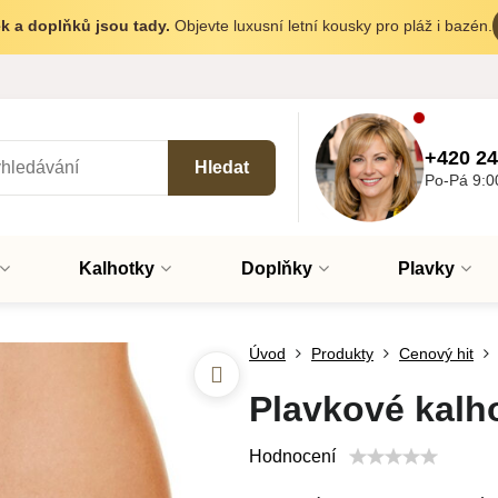
k a doplňků jsou tady.
Objevte luxusní letní kousky pro pláž i bazén.
+420 24
Hledat
Po-Pá 9:0
Kalhotky
Doplňky
Plavky
Úvod
Produkty
Cenový hit
Plavkové kalh
Hodnocení