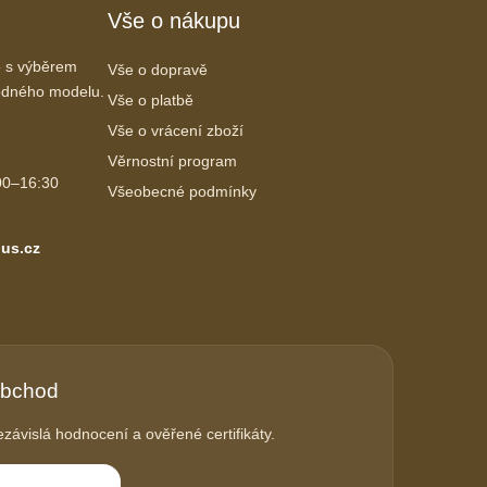
Vše o nákupu
 s výběrem
Vše o dopravě
vhodného modelu.
Vše o platbě
Vše o vrácení zboží
Věrnostní program
00–16:30
Všeobecné podmínky
us.cz
obchod
závislá hodnocení a ověřené certifikáty.