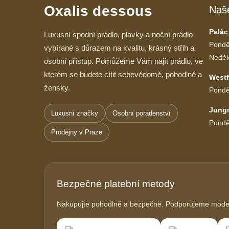
Oxalis dessous
Naš
Palác
Luxusní spodní prádlo, plavky a noční prádlo
Pondě
vybírané s důrazem na kvalitu, krásný střih a
Neděl
osobní přístup. Pomůžeme Vám najít prádlo, ve
kterém se budete cítit sebevědomě, pohodlně a
Westf
žensky.
Pondě
Jung
Luxusní značky
Osobní poradenství
Pondě
Prodejny v Praze
Bezpečné platební metody
Nakupujte pohodlně a bezpečně. Podporujeme modern