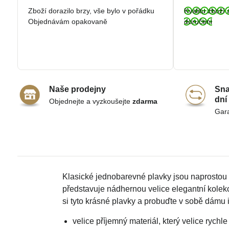
/
Zboží dorazilo brzy, vše bylo v pořádku
Kvalitu zboží 
5
Objednávám opakovaně
doručeni
Naše prodejny
Sna
dní
Objednejte a vyzkoušejte
zdarma
Gar
Klasické jednobarevné plavky jsou naprostou 
představuje nádhernou velice elegantní kolek
si tyto krásné plavky a probuďte v sobě dámu i
velice příjemný materiál, který velice rychl