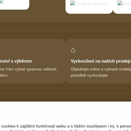
⌂
nství s výběrem
Vyzkoušení na našich prodej
e Vám vybrat správnou velikost,
Objednejte online a vybrané modely
lekci.
pohodlně vyzkoušejte.
Sledujte nás:
Facebook
|
Instagram
|
YouTube
ookies k zajištění funkčnosti webu a s Vaším souhlasem i mj. k perso