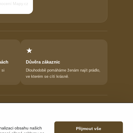
★
nách
Důvěra zákaznic
 si
Dlouhodobě pomáháme ženám najít prádlo,
ve kterém se cítí krásně.
nalizaci obsahu našich
Přijmout vše