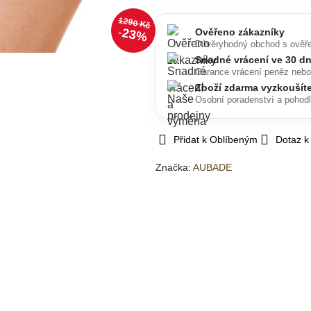
1290 Kč
23%
Ověřeno zákazníky
Důvěryhodný obchod s ověř
Snadné vrácení ve 30 d
Garance vrácení peněz neb
Zboží zdarma vyzkoušít
Osobní poradenství a pohod
Přidat k Oblíbeným
Dotaz k
Značka:
AUBADE