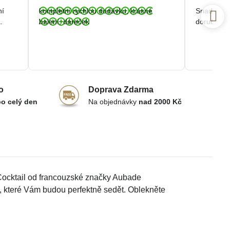
/
ní
kompletní rychlou dodávku, krásné
Snadná a r
5
.
balení, dáreček
doručení.
o
Doprava Zdarma
po celý den
Na objednávky
nad 2000 Kč
 Cocktail od francouzské značky Aubade
ů, které Vám budou perfektně sedět. Oblekněte