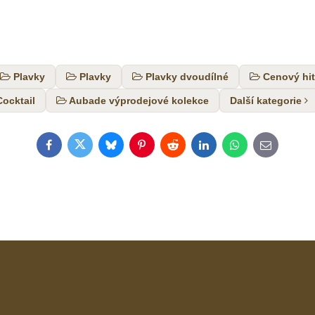
Plavky
Plavky
Plavky dvoudílné
Cenový hit
ocktail
Aubade výprodejové kolekce
Další kategorie
Facebook
Twitter
Bluesky
Pinterest
Reddit
LinkedIn
WhatsApp
E-
mail