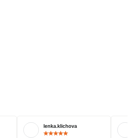
lenka.klichova
ocení:
Hodnocení:
5