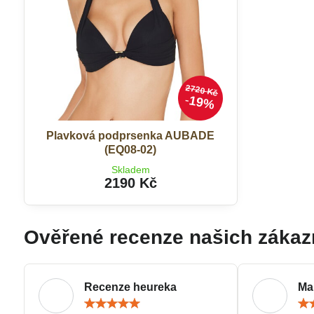
2720 Kč
19%
Plavková podprsenka AUBADE
(EQ08-02)
Skladem
2190 Kč
Ověřené recenze našich zákaz
Recenze heureka
Ma
Hodnocení:
5