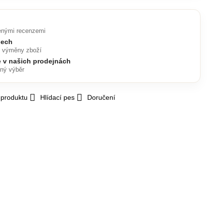
enými recenzemi
nech
o výměny zboží
e v našich prodejnách
lný výběr
 produktu
Hlídací pes
Doručení