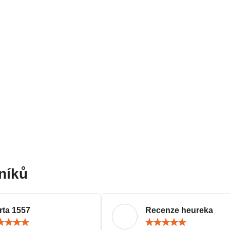
níků
rta 1557
Recenze heureka
Hodnocení:
Hodn
5
5