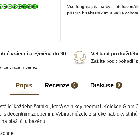
/
/
a rychlost vyřízení a
Vše funguje jak má být - ptofesionál
5
5
přístup k zákazníkům a velká ochota
dné vrácení a výměna do 30
Velikost pro každéh
Zažijte pocit pohodlí 
ance vrácení peněz
Popis
Recenze
Diskuse
0
0
stálicí každého šatníku, která se nikdy neomrzí. Kolekce Glam
ci s decentním zdobením. Vybírat můžete z široké nabídky střih
 na pláži či u bazénu.
e schne