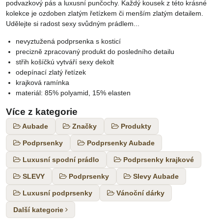
podvazkový pás a luxusní punčochy. Každý kousek z této krásné
kolekce je ozdoben zlatým řetízkem či menším zlatým detailem.
Udělejte si radost sexy svůdným prádlem...
nevyztužená podprsenka s kosticí
precizně zpracovaný produkt do posledního detailu
střih košíčkú vytváří sexy dekolt
odepínací zlatý řetízek
krajková ramínka
materiál: 85% polyamid, 15% elasten
Více z kategorie
Aubade
Značky
Produkty
Podprsenky
Podprsenky Aubade
Luxusní spodní prádlo
Podprsenky krajkové
SLEVY
Podprsenky
Slevy Aubade
Luxusní podprsenky
Vánoční dárky
Další kategorie