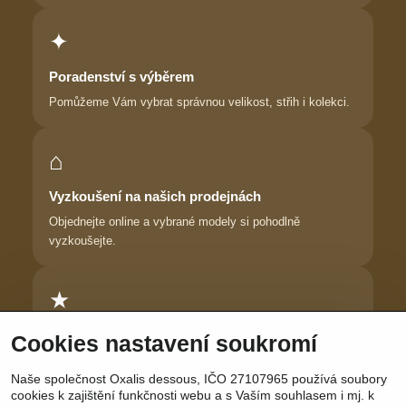
✦
Poradenství s výběrem
Pomůžeme Vám vybrat správnou velikost, střih i kolekci.
⌂
Vyzkoušení na našich prodejnách
Objednejte online a vybrané modely si pohodlně
vyzkoušejte.
★
Důvěra zákaznic
Cookies nastavení soukromí
Dlouhodobě pomáháme ženám najít prádlo, ve kterém se
Naše společnost Oxalis dessous, IČO 27107965 používá soubory
cítí krásně.
cookies k zajištění funkčnosti webu a s Vaším souhlasem i mj. k