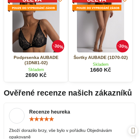
30%
30%
Podprsenka AUBADE
Šortky AUBADE (1D70-02)
(1DN81-02)
Skladem
1660 Kč
Skladem
2690 Kč
Ověřené recenze našich zákazníků
Recenze heureka
Hodnocení:
5
/
Zboží dorazilo brzy, vše bylo v pořádku Objednávám
5
opakovaně