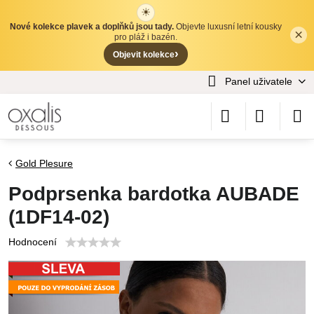
☀
Nové kolekce plavek a doplňků jsou tady.
Objevte luxusní letní kousky
×
✕
pro pláž i bazén.
›
Objevit kolekce
Panel uživatele
Gold Plesure
Podprsenka bardotka AUBADE
(1DF14-02)
Hodnocení