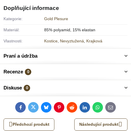
Doplňující informace
Kategorie:
Gold Plesure
Materiál:
85% polyamid, 15% elastan
Vlastnosti:
Kostice
,
Nevyztužená
,
Krajková
Praní a údržba
Recenze
0
Diskuse
0
Facebook
Twitter
Bluesky
Pinterest
Reddit
LinkedIn
WhatsApp
E-
mail
Předchozí produkt
Následující produkt