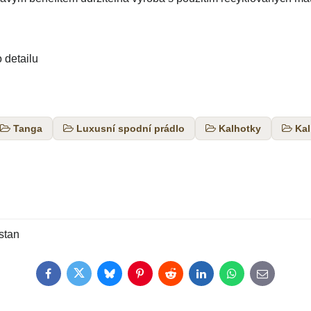
 detailu
Tanga
Luxusní spodní prádlo
Kalhotky
Kal
stan
Facebook
Twitter
Bluesky
Pinterest
Reddit
LinkedIn
WhatsApp
E-
mail