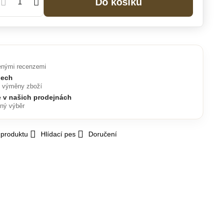
Do košíku
enými recenzemi
nech
o výměny zboží
e v našich prodejnách
lný výběr
 produktu
Hlídací pes
Doručení