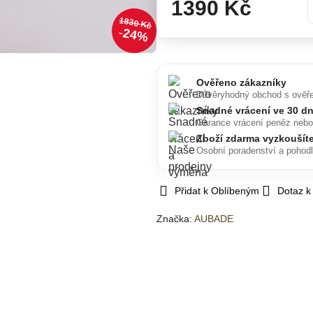
1390 Kč
1830 Kč
24%
Ověřeno zákazníky
Důvěryhodný obchod s ověř
Snadné vrácení ve 30 d
Garance vrácení peněz neb
Zboží zdarma vyzkoušít
Osobní poradenství a pohod
Přidat k Oblíbeným
Dotaz k
Značka:
AUBADE