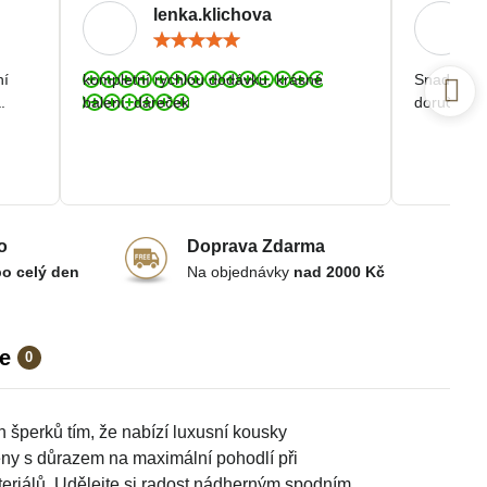
lenka.klichova
ocení:
Hodnocení:
5
/
ní
kompletní rychlou dodávku, krásné
Snadná a r
5
.
balení, dáreček
doručení.
o
Doprava Zdarma
po celý den
Na objednávky
nad 2000 Kč
e
0
h šperků tím, že nabízí luxusní kousky
ny s důrazem na maximální pohodlí při
eriálů. Udělejte si radost nádherným spodním