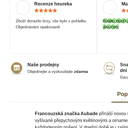
Recenze heureka
Ma
Hodnocení:
5
/
Zboží dorazilo brzy, vše bylo v pořádku
Kvalitu zboží 
5
Objednávám opakovaně
doručeni
Naše prodejny
Sna
dní
Objednejte a vyzkoušejte
zdarma
Gar
Pop
Francouzská značka Aubade
přináší novou 
vyšívané přepychovými květinovými a ornamen
každodenním nošení. V dnešní době je i zajím