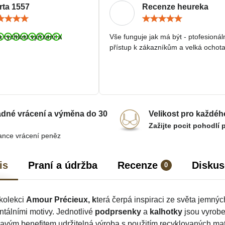
rta 1557
Recenze heureka
Hodnocení:
Hodn
5
5
/
/
a rychlost vyřízení a
Vše funguje jak má být - ptofesionál
5
5
přístup k zákazníkům a velká ochota
dné vrácení a výměna do 30
Velikost pro každéh
Zažijte pocit pohodlí 
ance vrácení peněz
is
Praní a údržba
Recenze
Diskus
0
kolekci
Amour Précieux, k
terá čerpá inspiraci ze světa jemnýc
tálními motivy. Jednotlivé
podprsenky
a
kalhotky
jsou vyrobe
avým benefitem udržitelná výroba s použitím recyklovaných mat