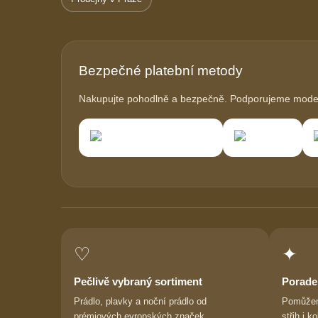
Bezpečné platební metody
Nakupujte pohodlně a bezpečně. Podporujeme modern
♡
✦
Pečlivě vybraný sortiment
Porade
Prádlo, plavky a noční prádlo od
Pomůžem
prémiových evropských značek.
střih i ko