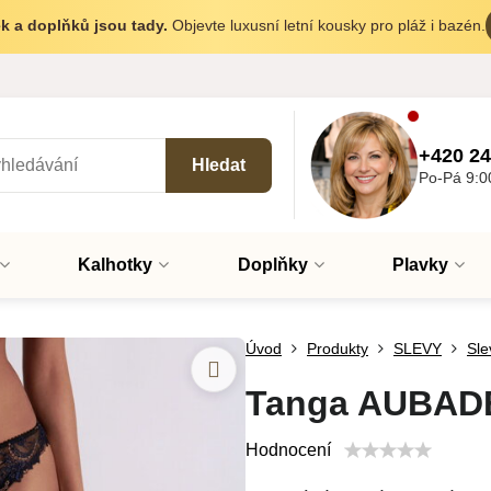
k a doplňků jsou tady.
Objevte luxusní letní kousky pro pláž i bazén.
+420 24
Hledat
Po-Pá 9:0
Kalhotky
Doplňky
Plavky
Úvod
Produkty
SLEVY
Sle
Tanga AUBADE
Hodnocení