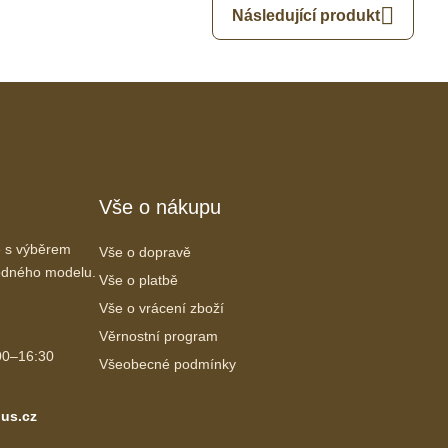
Následující produkt
Vše o nákupu
 s výběrem
Vše o dopravě
vhodného modelu.
Vše o platbě
Vše o vrácení zboží
Věrnostní program
00–16:30
Všeobecné podmínky
us.cz