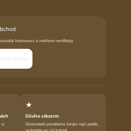
obchod
závislá hodnocení a ověřené certifikáty.
★
nách
Důvěra zákaznic
 si
Dlouhodobě pomáháme ženám najít prádlo,
ve kterém se cítí krásně.