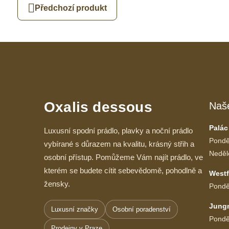
Předchozí produkt
Oxalis dessous
Naš
Palác
Luxusní spodní prádlo, plavky a noční prádlo
Pondě
vybírané s důrazem na kvalitu, krásný střih a
Neděl
osobní přístup. Pomůžeme Vám najít prádlo, ve
kterém se budete cítit sebevědomě, pohodlně a
Westf
žensky.
Pondě
Jung
Luxusní značky
Osobní poradenství
Pondě
Prodejny v Praze