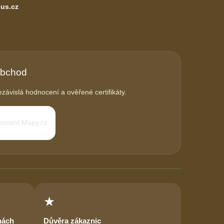
us.cz
obchod
závislá hodnocení a ověřené certifikáty.
★
nách
Důvěra zákaznic