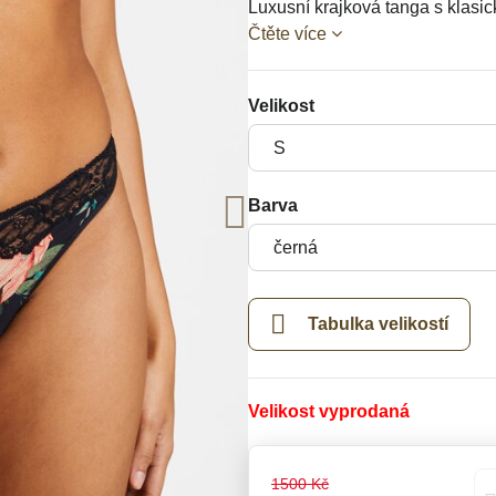
Luxusní krajková tanga s klas
Čtěte více
Velikost
Barva
Tabulka velikostí
Velikost vyprodaná
1500 Kč