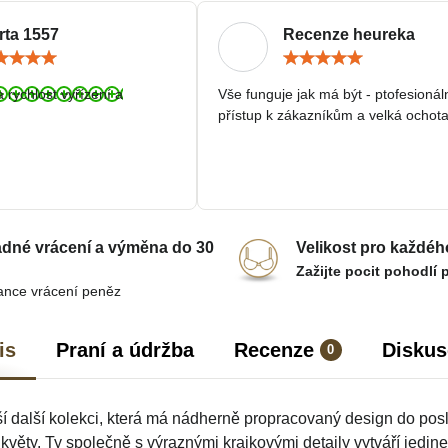
rta 1557
Recenze heureka
Hodnocení:
Hodn
5
5
/
/
a rychlost vyřízení a
Vše funguje jak má být - ptofesionál
5
5
přístup k zákazníkům a velká ochota
dné vrácení a výměna do 30
Velikost pro každéh
Zažijte pocit pohodlí 
ance vrácení peněz
is
Praní a údržba
Recenze
Diskus
0
í další kolekci, která má nádherně propracovaný design do pos
květy. Ty společně s výraznými krajkovými detaily vytváří jedin