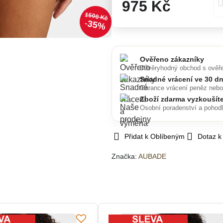
975 Kč
1500 Kč
35%
Ověřeno zákazníky
Důvěryhodný obchod s ověř
Snadné vrácení ve 30 d
Garance vrácení peněz neb
Zboží zdarma vyzkoušít
Osobní poradenství a pohod
Přidat k Oblíbeným
Dotaz k
Značka:
AUBADE