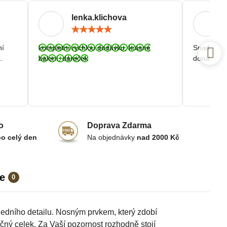
lenka.klichova
ocení:
Hodnocení:
5
/
ní
kompletní rychlou dodávku, krásné
Snadná a r
5
.
balení, dáreček
doručení.
o
Doprava Zdarma
po celý den
Na objednávky
nad 2000 Kč
e
0
ledního detailu. Nosným prvkem, který zdobí
ečný celek. Za Vaší pozornost rozhodně stojí