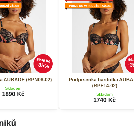
2930 Kč
26
35%
3
a AUBADE (RPN08-02)
Podprsenka bardotka AUB
(RPF14-02)
Skladem
1890 Kč
Skladem
1740 Kč
níků