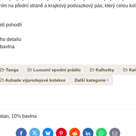
m na přední straně a krajkový podvazkový pás, který celou kole
stí pohodlí
ho detailu
 bavlna
Tanga
Luxusní spodní prádlo
Kalhotky
Kal
Aubade výprodejové kolekce
Další kategorie
stan, 10% bavlna
Facebook
Twitter
Bluesky
Pinterest
Reddit
LinkedIn
WhatsApp
E-