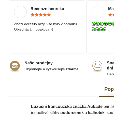
Recenze heureka
Ma
Hodnocení:
5
/
Zboží dorazilo brzy, vše bylo v pořádku
Kvalitu zboží 
5
Objednávám opakovaně
doručeni
Naše prodejny
Sna
dní
Objednejte a vyzkoušejte
zdarma
Gar
Pop
Luxusní francouzská značka Aubade
přináš
jednotlivé střihy
podprsenek
a
kalhotek
jsou 