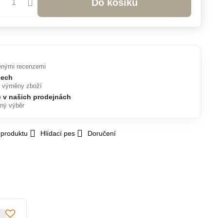
Do košíku
enými recenzemi
nech
o výměny zboží
e v našich prodejnách
lný výběr
 produktu
Hlídací pes
Doručení