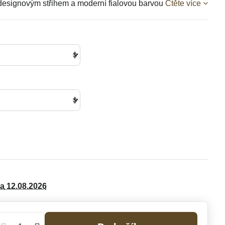
designovým střihem a moderní fialovou barvou
Čtěte více
da
12.08.2026