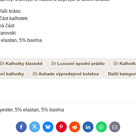
Vaši krásu
část kalhotek
ná část
arovski
 elastan, 5% bavlna
Kalhotky klasické
Luxusní spodní prádlo
Kalhotk
ní kalhotky
Aubade výprodejové kolekce
Další kategor
ester, 5% elastan, 5% bavlna
Facebook
Twitter
Bluesky
Pinterest
Reddit
LinkedIn
WhatsApp
E-
mail