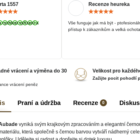
rta 1557
Recenze heureka
Hodnocení:
Hodn
5
5
/
/
a rychlost vyřízení a
Vše funguje jak má být - ptofesionál
5
5
přístup k zákazníkům a velká ochota
dné vrácení a výměna do 30
Velikost pro každéh
Zažijte pocit pohodlí 
ance vrácení peněz
is
Praní a údržba
Recenze
Diskus
0
Aubade
vyniká svým krajkovým zpracováním a elegantní čern
ateriálu, která společně s černou barvou vytváří nádherný cel
lňky. Udělejte si radost a dopřejte si dotek luxusu.