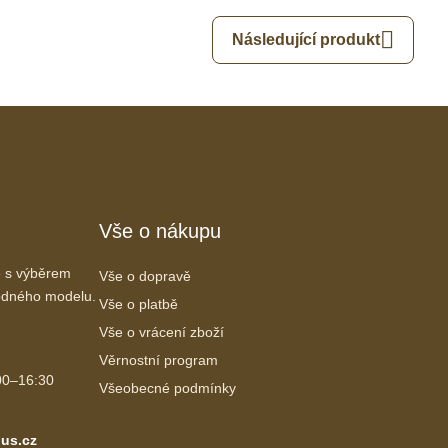
Následující produkt
Vše o nákupu
 s výběrem
Vše o dopravě
vhodného modelu.
Vše o platbě
Vše o vrácení zboží
Věrnostní program
00–16:30
Všeobecné podmínky
us.cz