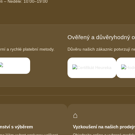
lí – Neděle: 10:00–19:00
Ověřený a důvěryhodný 
í a rychlé platební metody.
Důvěru našich zákaznic potvrzují ne
⌂
nství s výběrem
Vyzkoušení na našich prodej