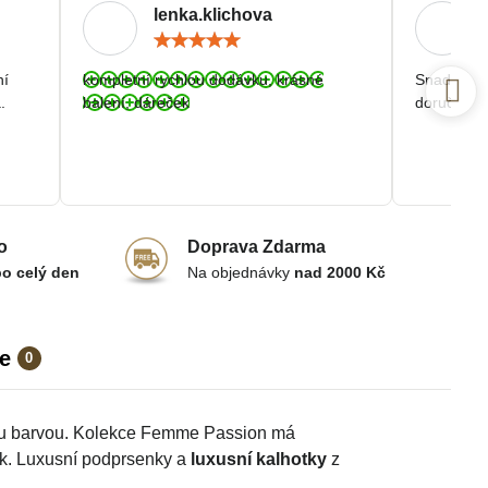
lenka.klichova
ocení:
Hodnocení:
5
/
ní
kompletní rychlou dodávku, krásné
Snadná a r
5
.
balení, dáreček
doručení.
o
Doprava Zdarma
po celý den
Na objednávky
nad 2000 Kč
e
0
ou barvou. Kolekce Femme Passion má
ek. Luxusní podprsenky a
luxusní kalhotky
z