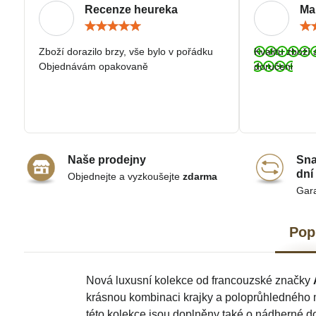
Recenze heureka
Ma
Hodnocení:
5
/
Zboží dorazilo brzy, vše bylo v pořádku
Kvalitu zboží 
5
Objednávám opakovaně
doručeni
Naše prodejny
Sna
dní
Objednejte a vyzkoušejte
zdarma
Gar
Pop
Nová luxusní kolekce od francouzské značky
krásnou kombinaci krajky a poloprůhledného m
této kolekce jsou doplněny také o nádherné dop