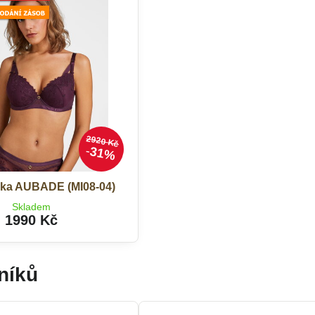
2920 Kč
31%
ka AUBADE (MI08-04)
Skladem
1990 Kč
níků