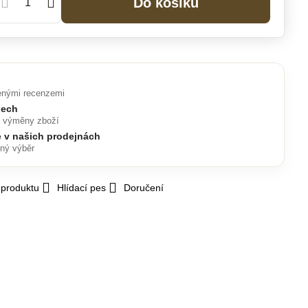
Do košíku
enými recenzemi
nech
o výměny zboží
e v našich prodejnách
lný výběr
 produktu
Hlídací pes
Doručení