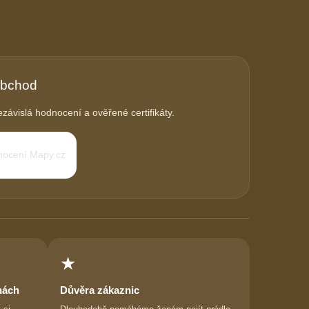
obchod
závislá hodnocení a ověřené certifikáty.
★
nách
Důvěra zákaznic