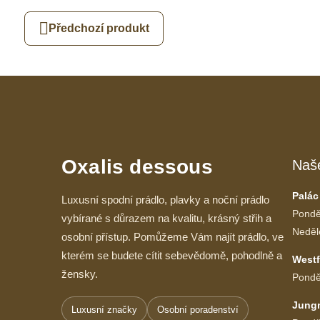
Předchozí produkt
Oxalis dessous
Naš
Palác
Luxusní spodní prádlo, plavky a noční prádlo
Pondě
vybírané s důrazem na kvalitu, krásný střih a
Neděl
osobní přístup. Pomůžeme Vám najít prádlo, ve
kterém se budete cítit sebevědomě, pohodlně a
Westf
žensky.
Pondě
Jung
Luxusní značky
Osobní poradenství