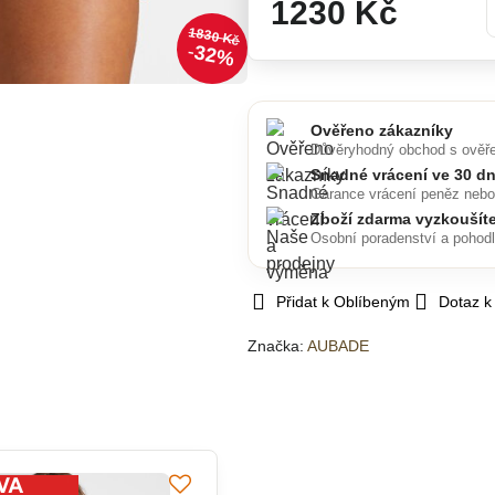
1230 Kč
1830 Kč
32%
Ověřeno zákazníky
Důvěryhodný obchod s ověř
Snadné vrácení ve 30 d
Garance vrácení peněz neb
Zboží zdarma vyzkoušít
Osobní poradenství a pohod
Přidat k Oblíbeným
Dotaz k
Značka:
AUBADE