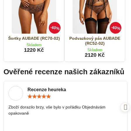
40%
40%
Šortky AUBADE (RC70-02)
Podvazkový pás AUBADE
(RC52-02)
Skladem
1220 Kč
Skladem
2120 Kč
Ověřené recenze našich zákazníků
Recenze heureka
Hodnocení:
5
/
Zboží dorazilo brzy, vše bylo v pořádku Objednávám
5
opakovaně