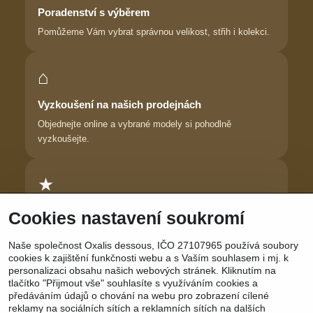
Poradenství s výběrem
Pomůžeme Vám vybrat správnou velikost, střih i kolekci.
⌂
Vyzkoušení na našich prodejnách
Objednejte online a vybrané modely si pohodlně
vyzkoušejte.
★
Důvěra zákaznic
Cookies nastavení soukromí
Dlouhodobě pomáháme ženám najít prádlo, ve kterém se
Naše společnost Oxalis dessous, IČO 27107965 používá soubory
cítí krásně.
cookies k zajištění funkčnosti webu a s Vaším souhlasem i mj. k
personalizaci obsahu našich webových stránek. Kliknutím na
tlačítko "Přijmout vše" souhlasíte s využíváním cookies a
předáváním údajů o chování na webu pro zobrazení cílené
reklamy na sociálních sítích a reklamních sítích na dalších