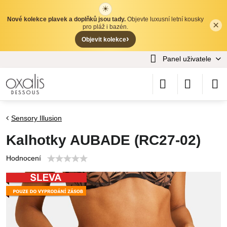
☀
Nové kolekce plavek a doplňků jsou tady.
Objevte luxusní letní kousky
×
✕
pro pláž i bazén.
›
Objevit kolekce
Panel uživatele
Sensory Illusion
Kalhotky AUBADE (RC27-02)
Hodnocení