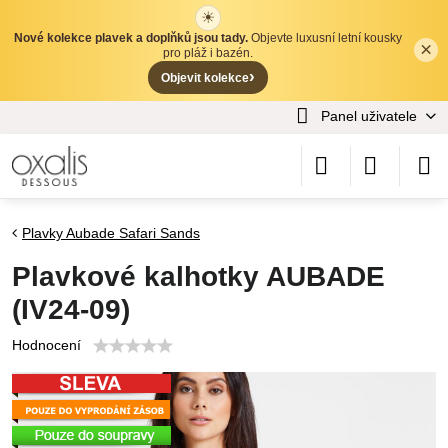
☀
Nové kolekce plavek a doplňků jsou tady.
Objevte luxusní letní kousky
×
✕
pro pláž i bazén.
›
Objevit kolekce
Panel uživatele
Plavky Aubade Safari Sands
Plavkové kalhotky AUBADE
(IV24-09)
Hodnocení