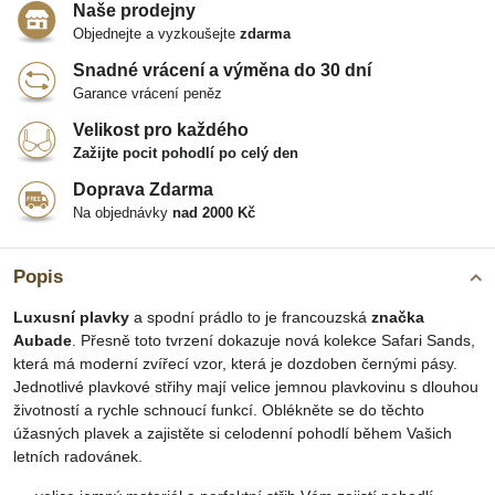
Naše prodejny
Objednejte a vyzkoušejte
zdarma
Snadné vrácení a výměna do 30 dní
Garance vrácení peněz
Velikost pro každého
Zažijte pocit pohodlí po celý den
Doprava Zdarma
Na objednávky
nad 2000 Kč
Popis
Luxusní plavky
a spodní prádlo to je francouzská
značka
Aubade
. Přesně toto tvrzení dokazuje nová kolekce Safari Sands,
která má moderní zvířecí vzor, která je dozdoben černými pásy.
Jednotlivé plavkové střihy mají velice jemnou plavkovinu s dlouhou
životností a rychle schnoucí funkcí. Oblékněte se do těchto
úžasných plavek a zajistěte si celodenní pohodlí během Vašich
letních radovánek.