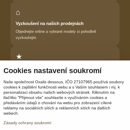
⌂
Vyzkoušení na našich prodejnách
Objednejte online a vybrané modely si pohodlně
vyzkoušejte.
★
Důvěra zákaznic
Cookies nastavení soukromí
Dlouhodobě pomáháme ženám najít prádlo, ve kterém se
Naše společnost Oxalis dessous, IČO 27107965 používá soubory
cítí krásně.
cookies k zajištění funkčnosti webu a s Vaším souhlasem i mj. k
personalizaci obsahu našich webových stránek. Kliknutím na
tlačítko "Přijmout vše" souhlasíte s využíváním cookies a
předáváním údajů o chování na webu pro zobrazení cílené
reklamy na sociálních sítích a reklamních sítích na dalších
Sledujte nás:
Facebook
|
Instagram
|
YouTube
webech.
Zásady ochrany soukromí