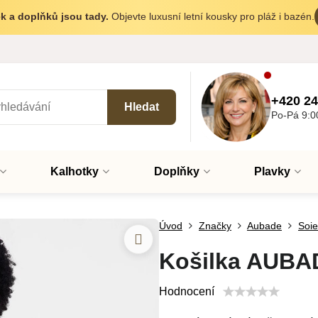
k a doplňků jsou tady.
Objevte luxusní letní kousky pro pláž i bazén.
+420 24
Hledat
Po-Pá 9:0
Kalhotky
Doplňky
Plavky
Úvod
Značky
Aubade
Soi
Košilka AUBA
Hodnocení