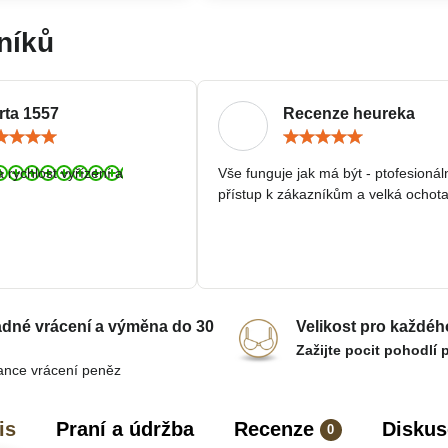
níků
rta 1557
Recenze heureka
Hodnocení:
Hodn
5
5
/
/
a rychlost vyřízení a
Vše funguje jak má být - ptofesionál
5
5
přístup k zákazníkům a velká ochota
dné vrácení a výměna do 30
Velikost pro každéh
Zažijte pocit pohodlí 
ance vrácení peněz
is
Praní a údržba
Recenze
Diskus
0