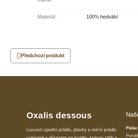
Materiál:
100% hedvábí
Předchozí produkt
Oxalis dessous
Naš
Palác
Luxusní spodní prádlo, plavky a noční prádlo
Pondě
vybírané s důrazem na kvalitu, krásný střih a