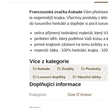
Francouzská značka Aubade
Vám představuj
ta nejjemnější krajka. Všechny produkty z této
do luxusního hedvábí a dopřejte si pocit luxus
velice příjmený hedvábný materiál, který Vá
perfektní střih, který podtrhne Vaši krásu a 
jemné krajkové zdobení na lemu košilky a v
materiál: látka - 100% hedvábí, krajka - 1
Více z kategorie
Aubade
Značky
Produkty
Luxusní doplňky
Vánoční dárky
Doplňující informace
Kategorie:
Soie D’Amour
iframe: