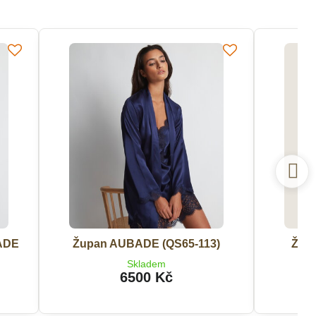
ADE
Župan AUBADE (QS65-113)
Žup
Skladem
6500 Kč