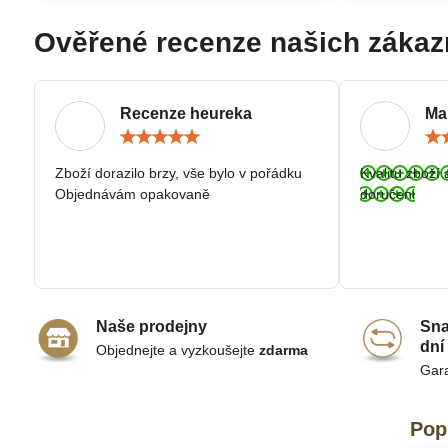
Ověřené recenze našich zákaz
Recenze heureka
Ma
Hodnocení:
5
/
Zboží dorazilo brzy, vše bylo v pořádku
Kvalitu zboží 
5
Objednávám opakovaně
doručeni
Naše prodejny
Sna
dní
Objednejte a vyzkoušejte
zdarma
Gar
Pop