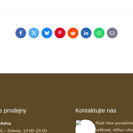
Facebook
Twitter
Bluesky
Pinterest
Reddit
LinkedIn
WhatsApp
E-
mail
e prodejny
Kontaktujte nás
Rádi Vám poradíme
 Adria
velikosti, střihu i 
lí – Sobota: 10:00–20:00