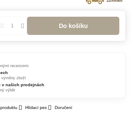
ZDARMA
Do košíku
enými recenzemi
nech
o výměny zboží
e v našich prodejnách
lný výběr
 produktu
Hlídací pes
Doručení