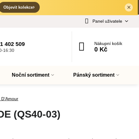
×
✕
›
Objevit kolekce
Panel uživatele
1 402 509
Nákupní košík
0 Kč
0-16:30
Noční sortiment
Pánský sortiment
e D’Amour
DE (QS40-03)