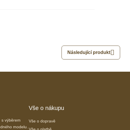
Následující produkt
Vše o nákupu
 s výběrem
Vše o dopravě
vhodného modelu.
Vše o platbě