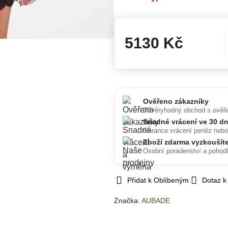
5130 Kč
Ověřeno zákazníky
Důvěryhodný obchod s ověř
Snadné vrácení ve 30 d
Garance vrácení peněz neb
Zboží zdarma vyzkoušít
Osobní poradenství a pohod
Přidat k Oblíbeným
Dotaz k
Značka:
AUBADE