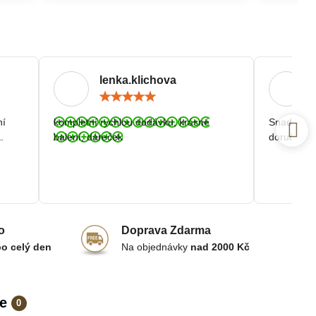
lenka.klichova
ocení:
Hodnocení:
5
/
ní
kompletní rychlou dodávku, krásné
Snadná a r
5
.
balení, dáreček
doručení.
o
Doprava Zdarma
po celý den
Na objednávky
nad 2000 Kč
e
0