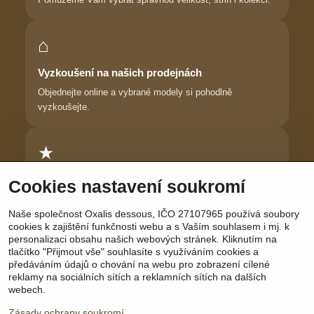
⌂
Vyzkoušení na našich prodejnách
Objednejte online a vybrané modely si pohodlně
vyzkoušejte.
★
Důvěra zákaznic
Cookies nastavení soukromí
Dlouhodobě pomáháme ženám najít prádlo, ve kterém se
Naše společnost Oxalis dessous, IČO 27107965 používá soubory
cítí krásně.
cookies k zajištění funkčnosti webu a s Vaším souhlasem i mj. k
personalizaci obsahu našich webových stránek. Kliknutím na
tlačítko "Přijmout vše" souhlasíte s využíváním cookies a
předáváním údajů o chování na webu pro zobrazení cílené
reklamy na sociálních sítích a reklamních sítích na dalších
Sledujte nás:
Facebook
|
Instagram
|
YouTube
webech.
Zásady ochrany soukromí