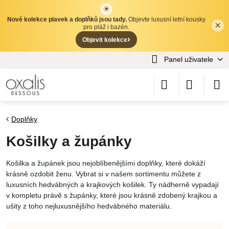
☀
Nové kolekce plavek a doplňků jsou tady.
Objevte luxusní letní kousky
×
✕
pro pláž i bazén.
›
Objevit kolekce
Panel uživatele
Doplňky
Košilky a župánky
Košilka a župánek jsou nejoblíbenějšími doplňky, které dokáží
krásně ozdobit ženu. Vybrat si v našem sortimentu můžete z
luxusních hedvábných a krajkových košilek. Ty nádherně vypadají
v kompletu právě s župánky, které jsou krásně zdobený krajkou a
ušity z toho nejluxusnějšího hedvábného materiálu.