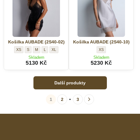
Košilka AUBADE (2S40-02)
Košilka AUBADE (2S40-10)
Košilka
Košilka
Košilka
Košilka
Košilka
Košilka
XS
S
M
L
XL
XS
AUBADE
AUBADE
AUBADE
AUBADE
AUBADE
AUBADE
Skladem
Skladem
(2S40-
(2S40-
(2S40-
(2S40-
(2S40-
(2S40-
5130 Kč
5230 Kč
02)
02)
02)
02)
02)
10)
-
-
-
-
-
-
Velikost:
Velikost:
Velikost:
Velikost:
Velikost:
Velikost:
Další produkty
1
2
3