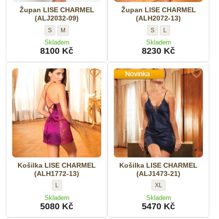
Župan LISE CHARMEL
Župan LISE CHARMEL
(ALJ2032-09)
(ALH2072-13)
Župan
Župan
Župan
Župan
S
M
S
L
LISE
LISE
LISE
LISE
Skladem
Skladem
CHARMEL
CHARMEL
CHARMEL
CHARMEL
8100 Kč
8230 Kč
(ALJ2032-
(ALJ2032-
(ALH2072-
(ALH2072-
09)
09)
13)
13)
-
-
-
-
Velikost:
Velikost:
Velikost:
Velikost:
Košilka LISE CHARMEL
Košilka LISE CHARMEL
(ALH1772-13)
(ALJ1473-21)
Košilka
Košilka
L
XL
LISE
LISE
Skladem
Skladem
CHARMEL
CHARMEL
5080 Kč
5470 Kč
(ALH1772-
(ALJ1473-