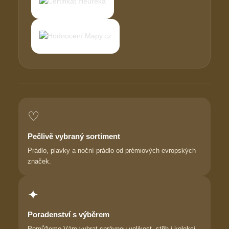
♡
Pečlivě vybraný sortiment
Prádlo, plavky a noční prádlo od prémiových evropských
značek.
✦
Poradenství s výběrem
Pomůžeme Vám vybrat správnou velikost, střih i kolekci.