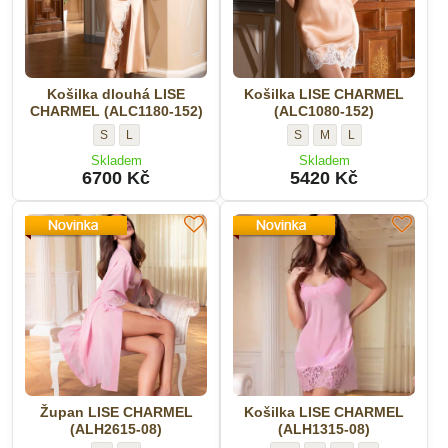
Košilka dlouhá LISE
Košilka LISE CHARMEL
CHARMEL (ALC1180-152)
(ALC1080-152)
Košilka
Košilka
Košilka
Košilka
Košilka
S
L
S
M
L
dlouhá
dlouhá
LISE
LISE
LISE
Skladem
Skladem
LISE
LISE
CHARMEL
CHARMEL
CHARMEL
6700 Kč
5420 Kč
CHARMEL
CHARMEL
(ALC1080-
(ALC1080-
(ALC1080-
(ALC1180-
(ALC1180-
152)
152)
152)
152)
152)
-
-
-
-
-
Velikost:
Velikost:
Velikost:
Velikost:
Velikost:
Župan LISE CHARMEL
Košilka LISE CHARMEL
(ALH2615-08)
(ALH1315-08)