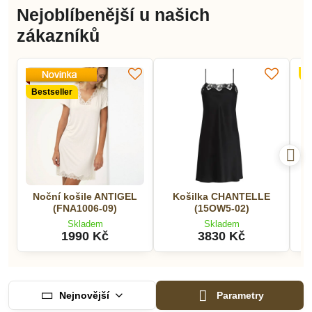
Nejoblíbenější u našich
zákazníků
B
Bestseller
Noční košile ANTIGEL
Košilka CHANTELLE
N
(FNA1006-09)
(15OW5-02)
Skladem
Skladem
1990 Kč
3830 Kč
Nejnovější
Parametry