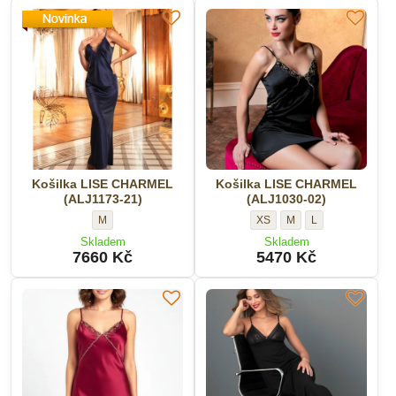
13)
21)
-
-
Velikost:
Velikost:
Košilka LISE CHARMEL
Košilka LISE CHARMEL
(ALJ1173-21)
(ALJ1030-02)
Košilka
Košilka
Košilka
Košilka
M
XS
M
L
LISE
LISE
LISE
LISE
Skladem
Skladem
CHARMEL
CHARMEL
CHARMEL
CHARMEL
7660 Kč
5470 Kč
(ALJ1173-
(ALJ1030-
(ALJ1030-
(ALJ1030-
21)
02)
02)
02)
-
-
-
-
Velikost:
Velikost:
Velikost:
Velikost: