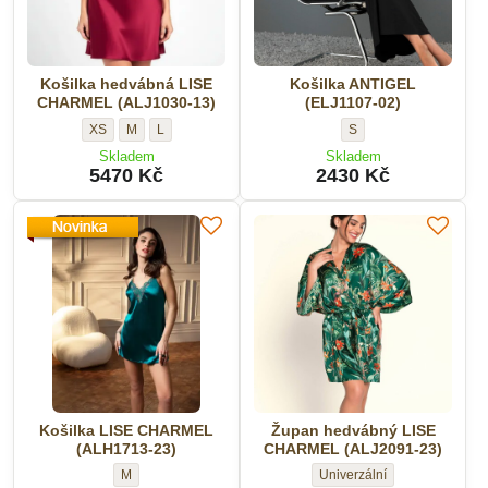
Košilka hedvábná LISE
Košilka ANTIGEL
CHARMEL (ALJ1030-13)
(ELJ1107-02)
Košilka
Košilka
Košilka
Košilka
XS
M
L
S
hedvábná
hedvábná
hedvábná
ANTIGEL
Skladem
Skladem
LISE
LISE
LISE
(ELJ1107-
5470 Kč
2430 Kč
CHARMEL
CHARMEL
CHARMEL
02)
(ALJ1030-
(ALJ1030-
(ALJ1030-
-
13)
13)
13)
Velikost:
-
-
-
Velikost:
Velikost:
Velikost:
Košilka LISE CHARMEL
Župan hedvábný LISE
(ALH1713-23)
CHARMEL (ALJ2091-23)
Košilka
Župan
M
Univerzální