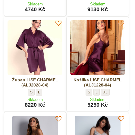
LISE
hedvábný
Skladem
Skladem
CHARMEL
LISE
4740 Kč
9130 Kč
(ALH1713-
CHARMEL
23)
(ALJ2091-
-
23)
Velikost:
-
Velikost:
Župan LISE CHARMEL
Košilka LISE CHARMEL
(ALJ2028-04)
(ALJ1228-04)
Župan
Župan
Košilka
Košilka
Košilka
S
L
S
L
XL
LISE
LISE
LISE
LISE
LISE
Skladem
Skladem
CHARMEL
CHARMEL
CHARMEL
CHARMEL
CHARMEL
8220 Kč
5250 Kč
(ALJ2028-
(ALJ2028-
(ALJ1228-
(ALJ1228-
(ALJ1228-
04)
04)
04)
04)
04)
-
-
-
-
-
Velikost:
Velikost:
Velikost:
Velikost:
Velikost: