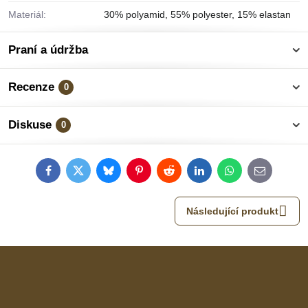
Materiál:
30% polyamid, 55% polyester, 15% elastan
Praní a údržba
Recenze
0
Diskuse
0
Facebook
Twitter
Bluesky
Pinterest
Reddit
LinkedIn
WhatsApp
E-
mail
Následující produkt