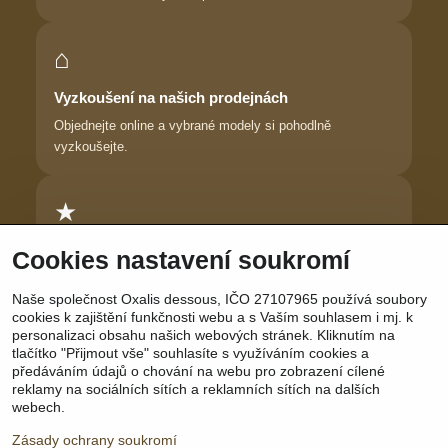
⌂
Vyzkoušení na našich prodejnách
Objednejte online a vybrané modely si pohodlně
vyzkoušejte.
★
Důvěra zákaznic
Cookies nastavení soukromí
Dlouhodobě pomáháme ženám najít prádlo, ve kterém se
Naše společnost Oxalis dessous, IČO 27107965 používá soubory
cítí krásně.
cookies k zajištění funkčnosti webu a s Vaším souhlasem i mj. k
personalizaci obsahu našich webových stránek. Kliknutím na
tlačítko "Přijmout vše" souhlasíte s využíváním cookies a
předáváním údajů o chování na webu pro zobrazení cílené
reklamy na sociálních sítích a reklamních sítích na dalších
Sledujte nás:
Facebook
|
Instagram
|
YouTube
webech.
Zásady ochrany soukromí