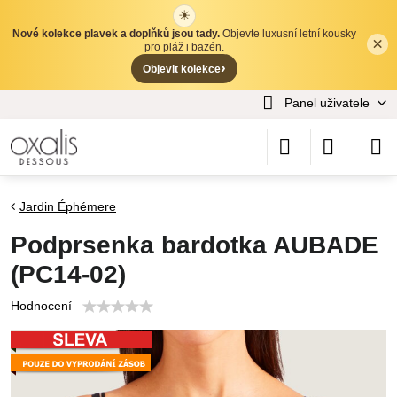
☀
Nové kolekce plavek a doplňků jsou tady.
Objevte luxusní letní kousky
×
✕
pro pláž i bazén.
›
Objevit kolekce
Panel uživatele
Jardin Éphémere
Podprsenka bardotka AUBADE
(PC14-02)
Hodnocení