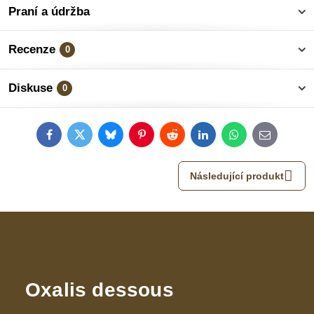
Praní a údržba
Recenze
0
Diskuse
0
Facebook
Twitter
Bluesky
Pinterest
Reddit
LinkedIn
WhatsApp
E-
mail
Následující produkt
Oxalis dessous