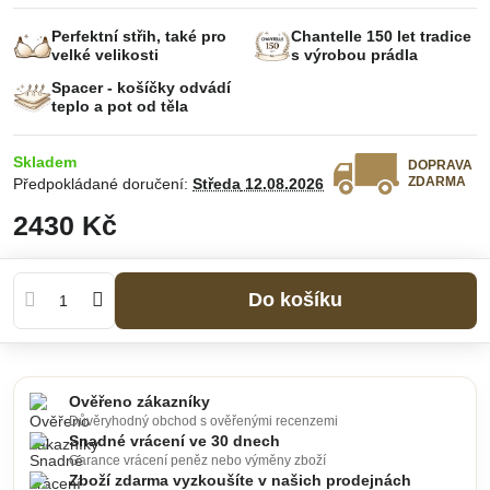
Perfektní střih, také pro
Chantelle 150 let tradice
velké velikosti
s výrobou prádla
Spacer - košíčky odvádí
teplo a pot od těla
Skladem
DOPRAVA
ZDARMA
Předpokládané doručení:
Středa
12.08.2026
2430 Kč
Do košíku
Ověřeno zákazníky
Důvěryhodný obchod s ověřenými recenzemi
Snadné vrácení ve 30 dnech
Garance vrácení peněz nebo výměny zboží
Zboží zdarma vyzkoušíte v našich prodejnách