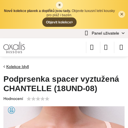
☀
Nové kolekce plavek a doplňků jsou tady.
Objevte luxusní letní kousky
×
✕
pro pláž i bazén.
›
Objevit kolekce
Panel uživatele
Kolekce Idyll
Podprsenka spacer vyztužená
CHANTELLE (18UND-08)
Hodnocení