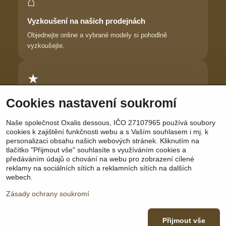
⌂
Vyzkoušení na našich prodejnách
Objednejte online a vybrané modely si pohodlně
vyzkoušejte.
★
Důvěra zákaznic
Cookies nastavení soukromí
Dlouhodobě pomáháme ženám najít prádlo, ve kterém se
Naše společnost Oxalis dessous, IČO 27107965 používá soubory
cítí krásně.
cookies k zajištění funkčnosti webu a s Vaším souhlasem i mj. k
personalizaci obsahu našich webových stránek. Kliknutím na
tlačítko "Přijmout vše" souhlasíte s využíváním cookies a
předáváním údajů o chování na webu pro zobrazení cílené
reklamy na sociálních sítích a reklamních sítích na dalších
Sledujte nás:
Facebook
|
Instagram
|
YouTube
webech.
Zásady ochrany soukromí
Přijmout vše