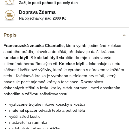
Zažijte pocit pohodlí po celý den
Doprava Zdarma
Na objednávky
nad 2000 Kč
Popis
Francouzská značka Chantelle,
která vyrábí jedinečné kolekce
spodního prádla, plavek a doplňků, představuje další krásnou
kolekce Idyll
. S
kolekcí Idyll
vkročíte do ráje inspirovaným
intimní nádherou římských vil.
Kolekce Idyll
zdokonaluje siluetu
zářivostí květinové výšivky, která je vyrobena s důrazem v každém
stehu. Květinová krajka je vyrobena s efektem hry stínů, který
navozuje pocit tajemné krásy a fascinace. Rozmanitost
dokonalých střihů a lesku krajky svádí harmonii mezi absolutním
pohodlím a zářivou sofistikovaností....
vyztužené trojúhelníkové košíčky s kosticí
materiál spacer odvádí teplo a pot od těla
vyšší střed kostic
nastavitelná ramínka
ozdobný detail mezi košíčky