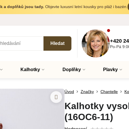
k a doplňků jsou tady.
Objevte luxusní letní kousky pro pláž i bazén.
+420 24
Hledat
Po-Pá 9:0
Kalhotky
Doplňky
Plavky
Úvod
Značky
Chantelle
Ko
Kalhotky vys
(16OC6-11)