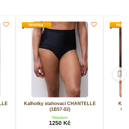
ELLE
Kalhotky stahovací CHANTELLE
Kalh
(1B57-02)
CHA
Skladem
1250 Kč