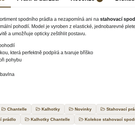
sortiment spodního prádla a nezapomíná ani na
stahovací spod
mální pohodlí. Model je vyroben z elastické, jednobarevné plet
vitě a umožňuje opticky zeštíhlit postavu.
 pohodlí
ou, která perfektně podpírá a tvaruje bříško
při pohybu
 bavlna
Chantelle
Kalhotky
Novinky
Stahovací prá
í prádlo
Kalhotky Chantelle
Kolekce stahovací spod