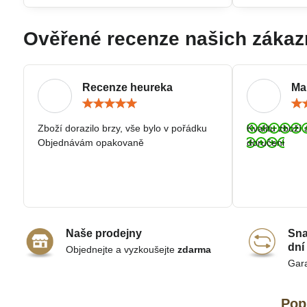
Ověřené recenze našich zákaz
Recenze heureka
Ma
Hodnocení:
5
/
Zboží dorazilo brzy, vše bylo v pořádku
Kvalitu zboží 
5
Objednávám opakovaně
doručeni
Naše prodejny
Sna
dní
Objednejte a vyzkoušejte
zdarma
Gar
Pop