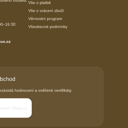
vhodného modelu.
Vše o platbě
Vše o vrácení zboží
Věrnostní program
00–16:30
Všeobecné podmínky
us.cz
obchod
závislá hodnocení a ověřené certifikáty.