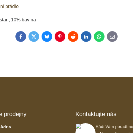
ní prádlo
stan, 10% bavlna
Facebook
Twitter
Bluesky
Pinterest
Reddit
LinkedIn
WhatsApp
E-
mail
e prodejny
Kontaktujte nás
Rádi Vám poradíme
 Adria