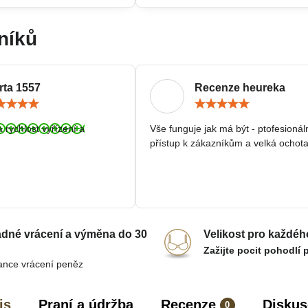
níků
rta 1557
Recenze heureka
Hodnocení:
Hodn
5
5
/
/
a rychlost vyřízení a
Vše funguje jak má být - ptofesionál
5
5
přístup k zákazníkům a velká ochota
dné vrácení a výměna do 30
Velikost pro každéh
Zažijte pocit pohodlí 
ance vrácení peněz
is
Praní a údržba
Recenze
Diskus
0