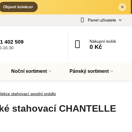
×
✕
›
Objevit kolekce
Panel uživatele
1 402 509
Nákupní košík
0 Kč
0-16:30
Noční sortiment
Pánský sortiment
lekce stahovací spodní prádlo
oké stahovací CHANTELLE