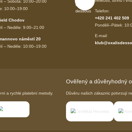
velikosti, střihu i 
lí – Sobota: 10:00–20:00
e: 10:00–19:00
Telefon:
+420 241 402 509
ield Chodov
Pondělí–Pátek: 10:
lí – Neděle: 9:00–21:00
E-mail:
mannovo náměstí 20
klub@oxalisdesso
lí – Neděle: 10:00–19:00
Ověřený a důvěryhodný 
í a rychlé platební metody.
Důvěru našich zákaznic potvrzují ne