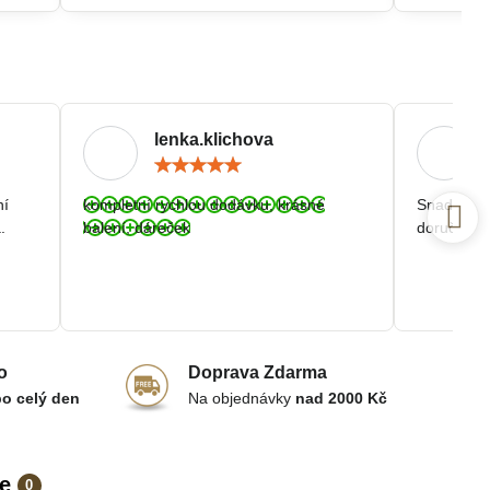
lenka.klichova
ocení:
Hodnocení:
5
/
ní
kompletní rychlou dodávku, krásné
Snadná a r
5
.
balení, dáreček
doručení.
o
Doprava Zdarma
po celý den
Na objednávky
nad 2000 Kč
e
0