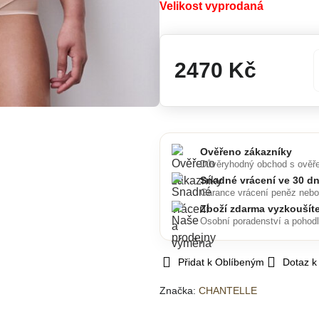
Velikost vyprodaná
2470 Kč
Ověřeno zákazníky
Důvěryhodný obchod s ověř
Snadné vrácení ve 30 d
Garance vrácení peněz neb
Zboží zdarma vyzkoušít
Osobní poradenství a pohod
Přidat k Oblíbeným
Dotaz k
Značka:
CHANTELLE