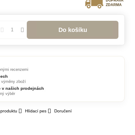
DOPRAVA
ZDARMA
Do košíku
enými recenzemi
nech
o výměny zboží
e v našich prodejnách
lný výběr
 produktu
Hlídací pes
Doručení