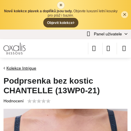
☀
Nové kolekce plavek a doplňků jsou tady.
Objevte luxusní letní kousky
×
✕
pro pláž i bazén.
›
Objevit kolekce
Panel uživatele
Kolekce Intrigue
Podprsenka bez kostic
CHANTELLE (13WP0-21)
Hodnocení