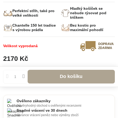
Hladký košíček se
Perfektní střih, také pro
nebude rýsovat pod
velké velikosti
tričkem
Chantelle 150 let tradice
Bez kostic pro
s výrobou prádla
maximální pohodlí
DOPRAVA
Velikost vyprodaná
ZDARMA
2170 Kč
Do košíku
Ověřeno zákazníky
Důvěryhodný obchod s ověřenými recenzemi
Snadné vrácení ve 30 dnech
Garance vrácení peněz nebo výměny zboží