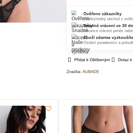
Ověřeno zákazníky
Důvěryhodný obchod s ověř
Snadné vrácení ve 30 d
Garance vrácení peněz neb
Zboží zdarma vyzkoušít
Osobní poradenství a pohod
Přidat k Oblíbeným
Dotaz k
Značka:
AUBADE