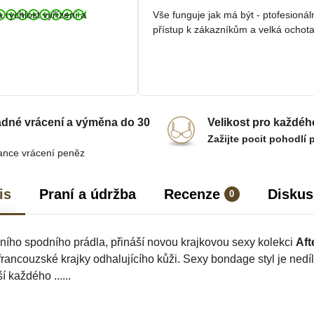
/
/
a rychlost vyřízení a
Vše funguje jak má být - ptofesionál
5
5
přístup k zákazníkům a velká ochota
dné vrácení a výměna do 30
Velikost pro každéh
Zažijte pocit pohodlí 
ance vrácení peněz
is
Praní a údržba
Recenze
Diskus
0
sního spodního prádla, přináší novou krajkovou sexy kolekci
Aft
rancouzské krajky odhalujícího kůži. Sexy bondage styl je nedí
í každého ......