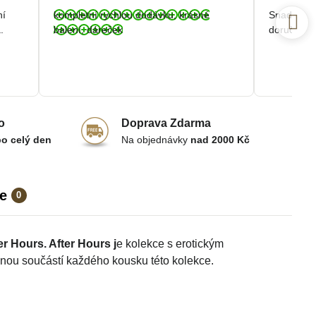
/
ní
kompletní rychlou dodávku, krásné
Snadná a r
5
.
balení, dáreček
doručení.
o
Doprava Zdarma
po celý den
Na objednávky
nad 2000 Kč
e
0
er Hours. After Hours
j
e kolekce s erotickým
lnou součástí každého kousku této kolekce.