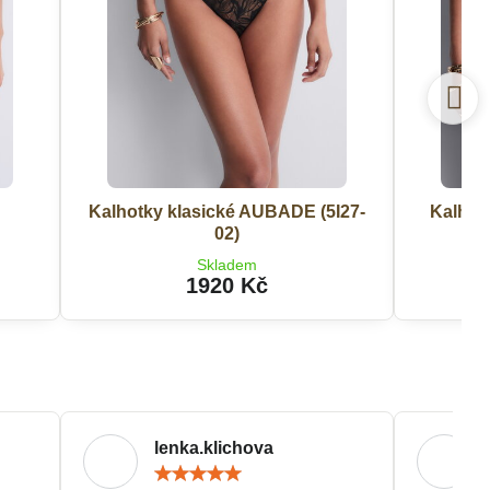
Kalhotky klasické AUBADE (5I27-
Kalhot
02)
Skladem
1920 Kč
lenka.klichova
ocení:
Hodnocení:
5