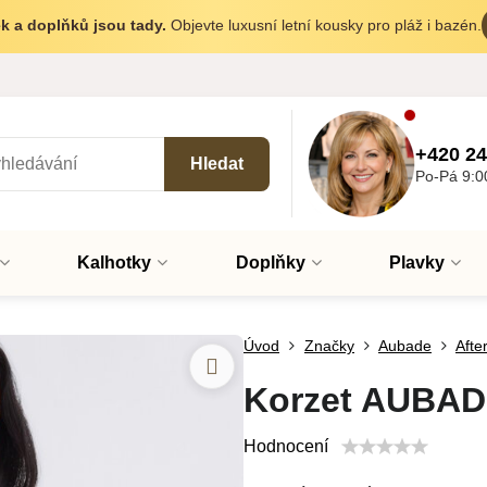
k a doplňků jsou tady.
Objevte luxusní letní kousky pro pláž i bazén.
+420 24
Hledat
Po-Pá 9:0
Kalhotky
Doplňky
Plavky
Úvod
Značky
Aubade
Afte
Korzet AUBADE
Hodnocení