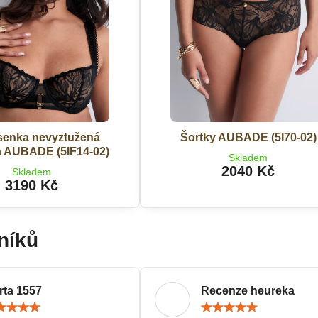
senka nevyztužená
Šortky AUBADE (5I70-02)
a AUBADE (5IF14-02)
Skladem
2040 Kč
Skladem
3190 Kč
níků
rta 1557
Recenze heureka
Hodnocení:
Hodn
5
5