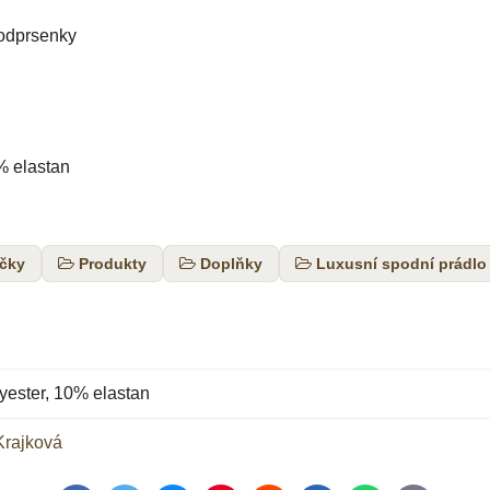
podprsenky
% elastan
čky
Produkty
Doplňky
Luxusní spodní prádlo
ester, 10% elastan
Krajková