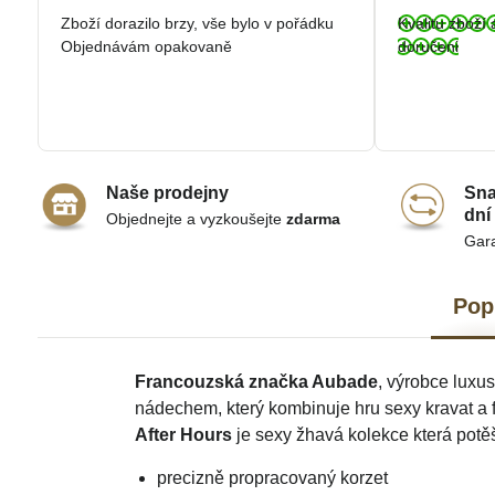
/
Zboží dorazilo brzy, vše bylo v pořádku
Kvalitu zboží 
5
Objednávám opakovaně
doručeni
Naše prodejny
Sna
dní
Objednejte a vyzkoušejte
zdarma
Gar
Pop
Francouzská značka Aubade
, výrobce luxu
nádechem, který kombinuje hru sexy kravat a f
After Hours
je sexy žhavá kolekce která potěš
precizně propracovaný korzet