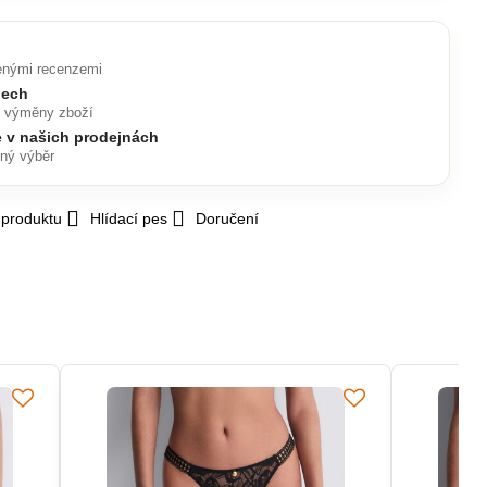
enými recenzemi
nech
o výměny zboží
e v našich prodejnách
lný výběr
 produktu
Hlídací pes
Doručení