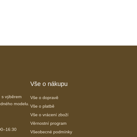
Vše o nákupu
 s výběrem
Vše o dopravě
vhodného modelu.
Vše o platbě
Vše o vrácení zboží
Věrnostní program
00–16:30
Všeobecné podmínky