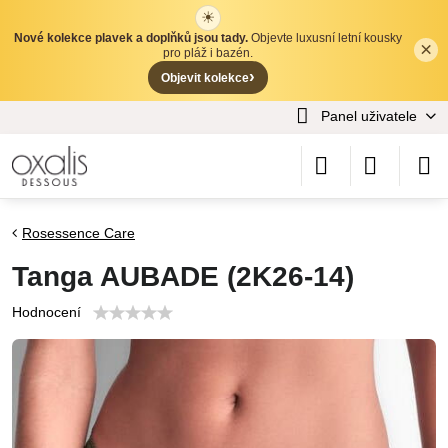
☀
Nové kolekce plavek a doplňků jsou tady.
Objevte luxusní letní kousky
×
✕
pro pláž i bazén.
›
Objevit kolekce
Panel uživatele
Rosessence Care
Tanga AUBADE (2K26-14)
Hodnocení