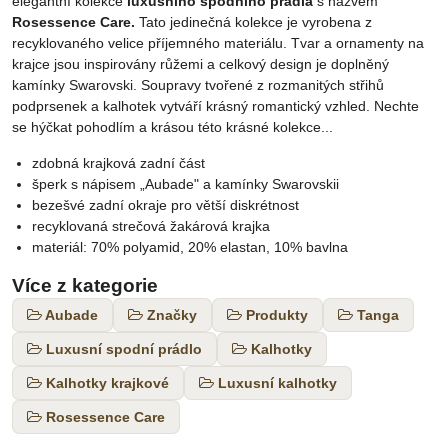
elegantní kolekce
luxusního spodního prádla
s názvem
Rosessence Care.
Tato jedinečná kolekce je vyrobena z
recyklovaného velice příjemného materiálu. Tvar a ornamenty na
krajce jsou inspirovány růžemi a celkový design je doplněný
kamínky Swarovski. Soupravy tvořené z rozmanitých střihů
podprsenek a kalhotek vytváří krásný romantický vzhled. Nechte
se hýčkat pohodlím a krásou této krásné kolekce...
zdobná krajková zadní část
šperk s nápisem „Aubade" a kamínky Swarovskii
bezešvé zadní okraje pro větší diskrétnost
recyklovaná strečová žakárová krajka
materiál: 70% polyamid, 20% elastan, 10% bavlna
Více z kategorie
Aubade
Značky
Produkty
Tanga
Luxusní spodní prádlo
Kalhotky
Kalhotky krajkové
Luxusní kalhotky
Rosessence Care