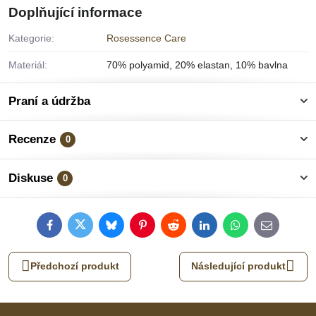
Doplňující informace
Kategorie:
Rosessence Care
Materiál:
70% polyamid, 20% elastan, 10% bavlna
Praní a údržba
Recenze
0
Diskuse
0
Facebook
Twitter
Bluesky
Pinterest
Reddit
LinkedIn
WhatsApp
E-
mail
Předchozí produkt
Následující produkt