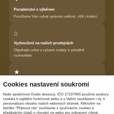
Poradenství s výběrem
Pomůžeme Vám vybrat správnou velikost, střih i kolekci.
⌂
Vyzkoušení na našich prodejnách
Objednejte online a vybrané modely si pohodlně
vyzkoušejte.
★
Důvěra zákaznic
Cookies nastavení soukromí
Dlouhodobě pomáháme ženám najít prádlo, ve kterém se
Naše společnost Oxalis dessous, IČO 27107965 používá soubory
cítí krásně.
cookies k zajištění funkčnosti webu a s Vaším souhlasem i mj. k
personalizaci obsahu našich webových stránek. Kliknutím na
tlačítko "Přijmout vše" souhlasíte s využíváním cookies a
předáváním údajů o chování na webu pro zobrazení cílené