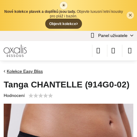
☀
Nové kolekce plavek a doplňků jsou tady.
Objevte luxusní letní kousky
×
✕
pro pláž i bazén.
›
Objevit kolekce
Panel uživatele
Kolekce Easy Bliss
Tanga CHANTELLE (914G0-02)
Hodnocení