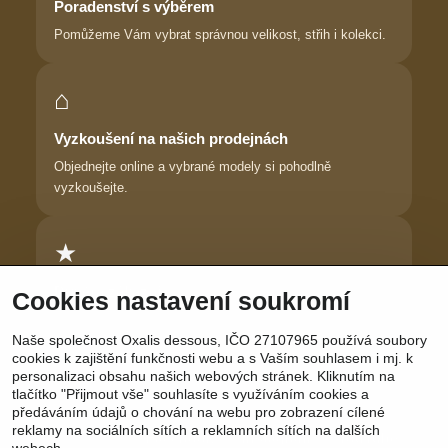
Poradenství s výběrem
Pomůžeme Vám vybrat správnou velikost, střih i kolekci.
⌂
Vyzkoušení na našich prodejnách
Objednejte online a vybrané modely si pohodlně
vyzkoušejte.
★
Důvěra zákaznic
Cookies nastavení soukromí
Dlouhodobě pomáháme ženám najít prádlo, ve kterém se
Naše společnost Oxalis dessous, IČO 27107965 používá soubory
cítí krásně.
cookies k zajištění funkčnosti webu a s Vaším souhlasem i mj. k
personalizaci obsahu našich webových stránek. Kliknutím na
tlačítko "Přijmout vše" souhlasíte s využíváním cookies a
předáváním údajů o chování na webu pro zobrazení cílené
reklamy na sociálních sítích a reklamních sítích na dalších
Sledujte nás:
Facebook
|
Instagram
|
YouTube