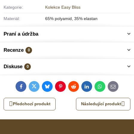
Kategorie:
Kolekce Easy Bliss
Materiál:
65% polyamid, 35% elastan
Praní a údržba
Recenze
0
Diskuse
0
Facebook
Twitter
Bluesky
Pinterest
Reddit
LinkedIn
WhatsApp
E-
mail
Předchozí produkt
Následující produkt