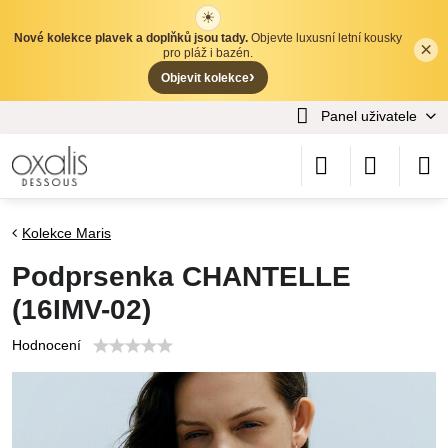
☀
Nové kolekce plavek a doplňků jsou tady.
Objevte luxusní letní kousky
×
✕
pro pláž i bazén.
›
Objevit kolekce
Panel uživatele
Kolekce Maris
Podprsenka CHANTELLE
(16IMV-02)
Hodnocení