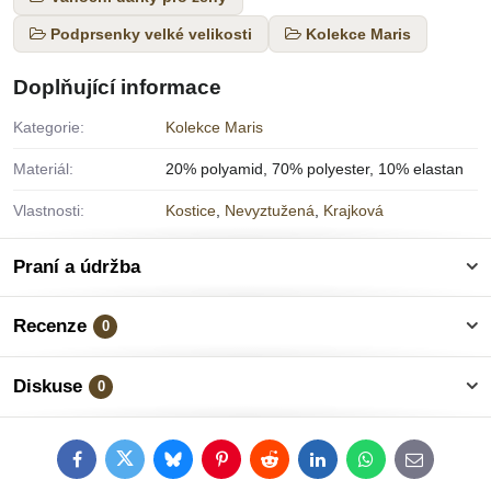
Podprsenky velké velikosti
Kolekce Maris
Doplňující informace
Kategorie:
Kolekce Maris
Materiál:
20% polyamid, 70% polyester, 10% elastan
Vlastnosti:
Kostice
,
Nevyztužená
,
Krajková
Praní a údržba
Recenze
0
Diskuse
0
Facebook
Twitter
Bluesky
Pinterest
Reddit
LinkedIn
WhatsApp
E-
mail