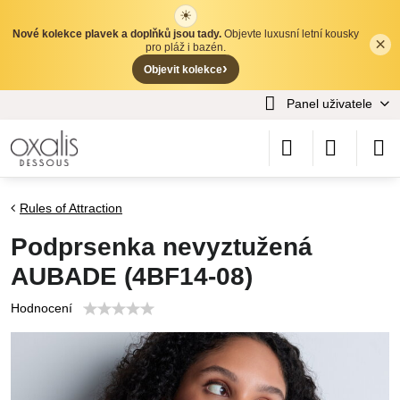
☀
Nové kolekce plavek a doplňků jsou tady.
Objevte luxusní letní kousky
×
✕
pro pláž i bazén.
›
Objevit kolekce
Panel uživatele
Rules of Attraction
Podprsenka nevyztužená
AUBADE (4BF14-08)
Hodnocení