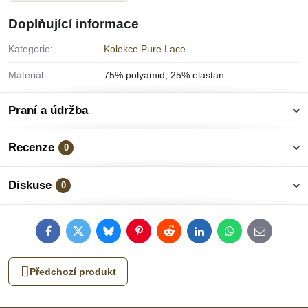
Doplňující informace
Kategorie:
Kolekce Pure Lace
Materiál:
75% polyamid, 25% elastan
Praní a údržba
Recenze
0
Diskuse
0
Facebook
Twitter
Bluesky
Pinterest
Reddit
LinkedIn
WhatsApp
E-
mail
Předchozí produkt