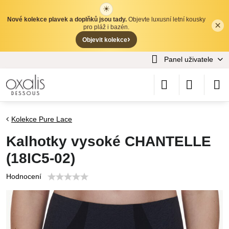
☀
Nové kolekce plavek a doplňků jsou tady.
Objevte luxusní letní kousky
×
✕
pro pláž i bazén.
›
Objevit kolekce
Panel uživatele
Kolekce Pure Lace
Kalhotky vysoké CHANTELLE
(18IC5-02)
Hodnocení