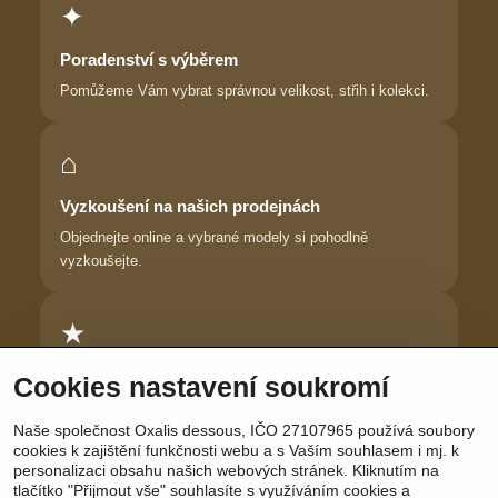
✦
Poradenství s výběrem
Pomůžeme Vám vybrat správnou velikost, střih i kolekci.
⌂
Vyzkoušení na našich prodejnách
Objednejte online a vybrané modely si pohodlně
vyzkoušejte.
★
Důvěra zákaznic
Cookies nastavení soukromí
Dlouhodobě pomáháme ženám najít prádlo, ve kterém se
Naše společnost Oxalis dessous, IČO 27107965 používá soubory
cítí krásně.
cookies k zajištění funkčnosti webu a s Vaším souhlasem i mj. k
personalizaci obsahu našich webových stránek. Kliknutím na
tlačítko "Přijmout vše" souhlasíte s využíváním cookies a