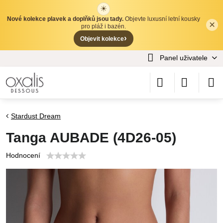
☀
Nové kolekce plavek a doplňků jsou tady.
Objevte luxusní letní kousky
×
✕
pro pláž i bazén.
›
Objevit kolekce
Panel uživatele
Stardust Dream
Tanga AUBADE (4D26-05)
Hodnocení