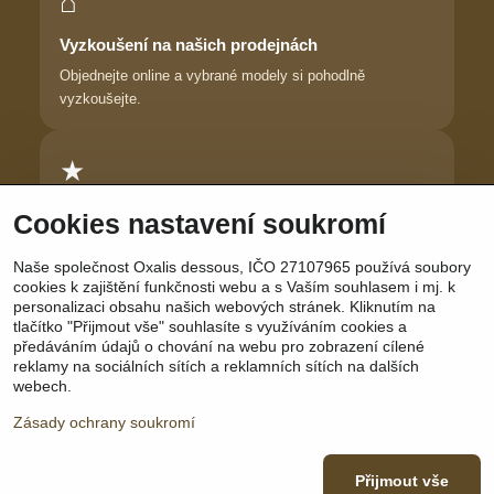
⌂
Vyzkoušení na našich prodejnách
Objednejte online a vybrané modely si pohodlně
vyzkoušejte.
★
Důvěra zákaznic
Cookies nastavení soukromí
Dlouhodobě pomáháme ženám najít prádlo, ve kterém se
Naše společnost Oxalis dessous, IČO 27107965 používá soubory
cítí krásně.
cookies k zajištění funkčnosti webu a s Vaším souhlasem i mj. k
personalizaci obsahu našich webových stránek. Kliknutím na
tlačítko "Přijmout vše" souhlasíte s využíváním cookies a
předáváním údajů o chování na webu pro zobrazení cílené
reklamy na sociálních sítích a reklamních sítích na dalších
Sledujte nás:
Facebook
|
Instagram
|
YouTube
webech.
Zásady ochrany soukromí
Přijmout vše