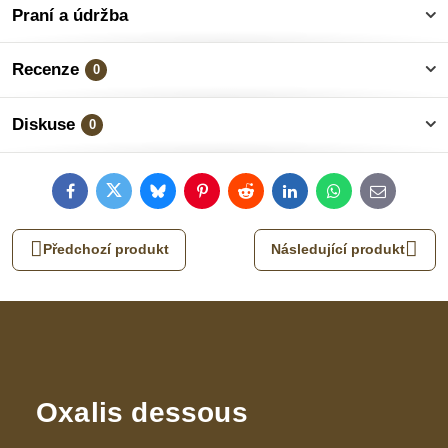
Praní a údržba
Recenze
0
Diskuse
0
Facebook
Twitter
Bluesky
Pinterest
Reddit
LinkedIn
WhatsApp
E-
mail
Předchozí produkt
Následující produkt
Oxalis dessous