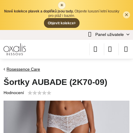
☀
Nové kolekce plavek a doplňků jsou tady.
Objevte luxusní letní kousky
×
✕
pro pláž i bazén.
›
Objevit kolekce
Panel uživatele
Rosessence Care
Šortky AUBADE (2K70-09)
Hodnocení