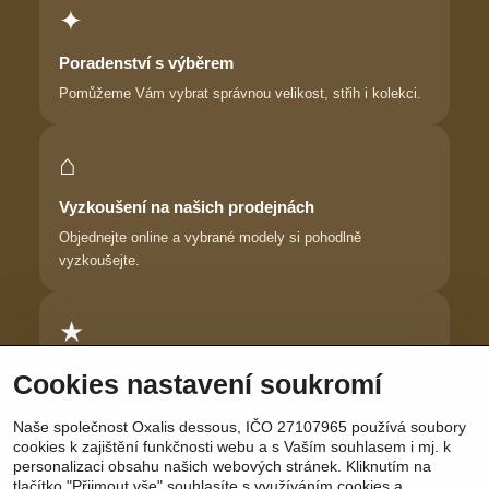
✦
Poradenství s výběrem
Pomůžeme Vám vybrat správnou velikost, střih i kolekci.
⌂
Vyzkoušení na našich prodejnách
Objednejte online a vybrané modely si pohodlně
vyzkoušejte.
★
Důvěra zákaznic
Cookies nastavení soukromí
Dlouhodobě pomáháme ženám najít prádlo, ve kterém se
Naše společnost Oxalis dessous, IČO 27107965 používá soubory
cítí krásně.
cookies k zajištění funkčnosti webu a s Vaším souhlasem i mj. k
personalizaci obsahu našich webových stránek. Kliknutím na
tlačítko "Přijmout vše" souhlasíte s využíváním cookies a