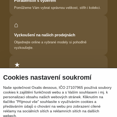
Poradenství s výběrem
Pomůžeme Vám vybrat správnou velikost, střih i kolekci.
⌂
Vyzkoušení na našich prodejnách
Objednejte online a vybrané modely si pohodlně
vyzkoušejte.
★
Důvěra zákaznic
Cookies nastavení soukromí
Dlouhodobě pomáháme ženám najít prádlo, ve kterém se
Naše společnost Oxalis dessous, IČO 27107965 používá soubory
cítí krásně.
cookies k zajištění funkčnosti webu a s Vaším souhlasem i mj. k
personalizaci obsahu našich webových stránek. Kliknutím na
tlačítko "Přijmout vše" souhlasíte s využíváním cookies a
předáváním údajů o chování na webu pro zobrazení cílené
reklamy na sociálních sítích a reklamních sítích na dalších
Sledujte nás:
Facebook
|
Instagram
|
YouTube
webech.