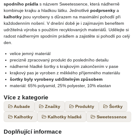
spodního prádla
s názvem Sweetessence,
která nádherně
kombinuje krajku a hladkou látku. Jednotlivé
podprsenky
a
kalhotky
jsou vyrobeny s důrazem na maximální pohodlí při
každodenním nošení. V dnešní době je i zajímavým benefitem
udržitelná výroba s použitím recyklovaných materiálů. Udělejte si
radost nádherným spodním prádlem a zajistěte si pohodlí po celý
den.
velice jemný materiál
precizně zpracovaný produkt do posledního detailu
nádherné hladké šortky s krajkovým zakončením v pase
krajkový pas je vyroben z měkkého příjemného materiálu
šortky byly vyrobeny udržitelným způsobem
materiál: 65% polyamid, 25% polyester, 10% elastan
Více z kategorie
Aubade
Značky
Produkty
Šortky
Kalhotky
Kalhotky hladké
Sweetessence
Doplňující informace