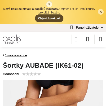
☀
Nové kolekce plavek a doplňků jsou tady.
Objevte luxusní letní kousky
×
✕
pro pláž i bazén.
›
Objevit kolekce
Panel uživatele
Sweetessence
Šortky AUBADE (IK61-02)
Hodnocení