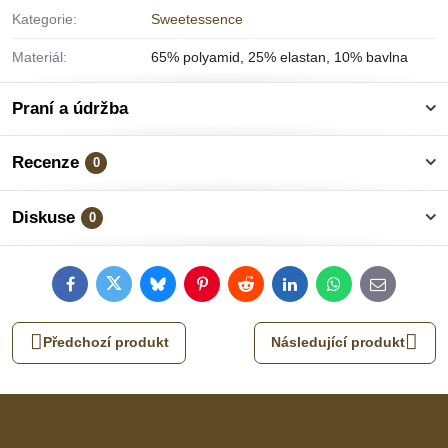
Kategorie:
Sweetessence
Materiál:
65% polyamid, 25% elastan, 10% bavlna
Praní a údržba
Recenze
0
Diskuse
0
Facebook
Twitter
Bluesky
Pinterest
Reddit
LinkedIn
WhatsApp
E-
mail
Předchozí produkt
Následující produkt