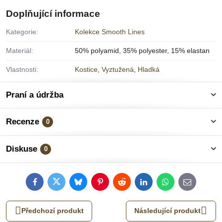
Doplňující informace
Kategorie:
Kolekce Smooth Lines
Materiál:
50% polyamid, 35% polyester, 15% elastan
Vlastnosti:
Kostice
,
Vyztužená
,
Hladká
Praní a údržba
Recenze
0
Diskuse
0
Facebook
Twitter
Bluesky
Pinterest
Reddit
LinkedIn
WhatsApp
E-
mail
Předchozí produkt
Následující produkt