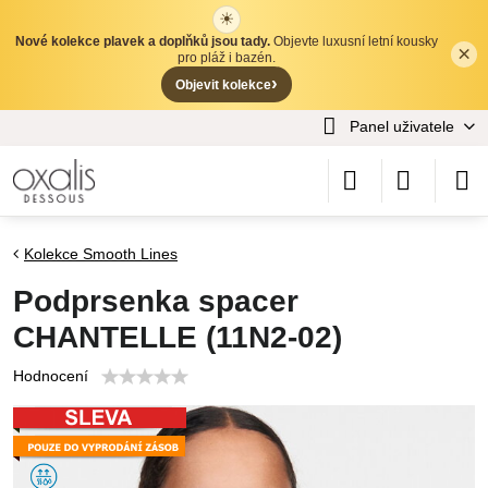
☀
Nové kolekce plavek a doplňků jsou tady.
Objevte luxusní letní kousky
×
✕
pro pláž i bazén.
›
Objevit kolekce
Panel uživatele
Kolekce Smooth Lines
Podprsenka spacer
CHANTELLE (11N2-02)
Hodnocení