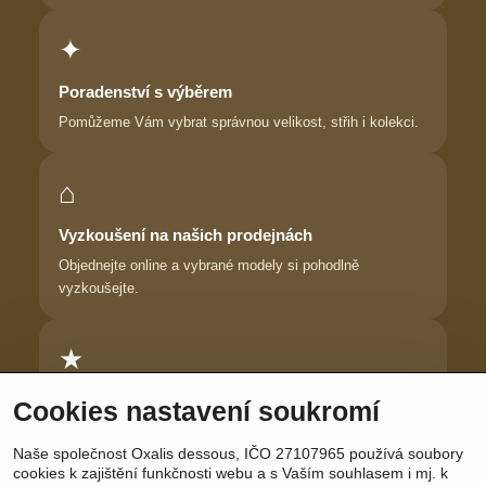
✦
Poradenství s výběrem
Pomůžeme Vám vybrat správnou velikost, střih i kolekci.
⌂
Vyzkoušení na našich prodejnách
Objednejte online a vybrané modely si pohodlně
vyzkoušejte.
★
Důvěra zákaznic
Cookies nastavení soukromí
Dlouhodobě pomáháme ženám najít prádlo, ve kterém se
Naše společnost Oxalis dessous, IČO 27107965 používá soubory
cítí krásně.
cookies k zajištění funkčnosti webu a s Vaším souhlasem i mj. k