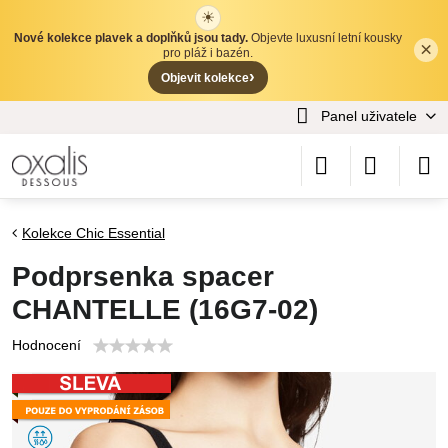
☀
Nové kolekce plavek a doplňků jsou tady.
Objevte luxusní letní kousky
×
✕
pro pláž i bazén.
›
Objevit kolekce
Panel uživatele
Kolekce Chic Essential
Podprsenka spacer
CHANTELLE (16G7-02)
Hodnocení