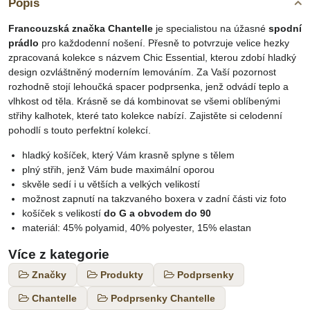
Popis
Francouzská značka Chantelle
je specialistou na úžasné
spodní
prádlo
pro každodenní nošení. Přesně to potvrzuje velice hezky
zpracovaná kolekce s názvem Chic Essential, kterou zdobí hladký
design ozvláštněný moderním lemováním. Za Vaší pozornost
rozhodně stojí lehoučká spacer podprsenka, jenž odvádí teplo a
vlhkost od těla. Krásně se dá kombinovat se všemi oblíbenými
střihy kalhotek, které tato kolekce nabízí. Zajistěte si celodenní
pohodlí s touto perfektní kolekcí.
hladký košíček, který Vám krasně splyne s tělem
plný střih, jenž Vám bude maximální oporou
skvěle sedí i u větších a velkých velikostí
možnost zapnutí na takzvaného boxera v zadní části viz foto
košíček s velikostí
do G a obvodem do 90
materiál: 45% polyamid, 40% polyester, 15% elastan
Více z kategorie
Značky
Produkty
Podprsenky
Chantelle
Podprsenky Chantelle