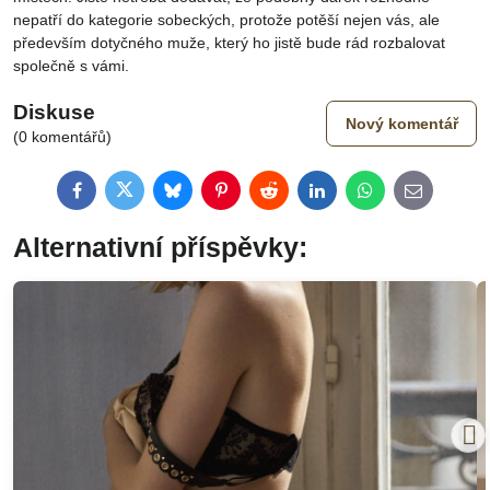
nepatří do kategorie sobeckých, protože potěší nejen vás, ale
především dotyčného muže, který ho jistě bude rád rozbalovat
společně s vámi.
Diskuse
Nový komentář
(0 komentářů)
Facebook
Twitter
Bluesky
Pinterest
Reddit
LinkedIn
WhatsApp
E-
mail
Alternativní příspěvky: