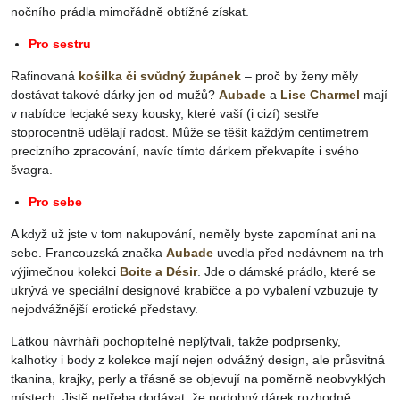
nočního prádla mimořádně obtížné získat.
Pro sestru
Rafinovaná
košilka či svůdný župánek
– proč by ženy měly
dostávat takové dárky jen od mužů?
Aubade
a
Lise Charmel
mají
v nabídce lecjaké sexy kousky, které vaší (i cizí) sestře
stoprocentně udělají radost. Může se těšit každým centimetrem
precizního zpracování, navíc tímto dárkem překvapíte i svého
švagra.
Pro sebe
A když už jste v tom nakupování, neměly byste zapomínat ani na
sebe. Francouzská značka
Aubade
uvedla před nedávnem na trh
výjimečnou kolekci
Boite a Désir
. Jde o dámské prádlo, které se
ukrývá ve speciální designové krabičce a po vybalení vzbuzuje ty
nejodvážnější erotické představy.
Látkou návrháři pochopitelně neplýtvali, takže podprsenky,
kalhotky i body z kolekce mají nejen odvážný design, ale průsvitná
tkanina, krajky, perly a třásně se objevují na poměrně neobvyklých
místech. Jistě netřeba dodávat, že podobný dárek rozhodně