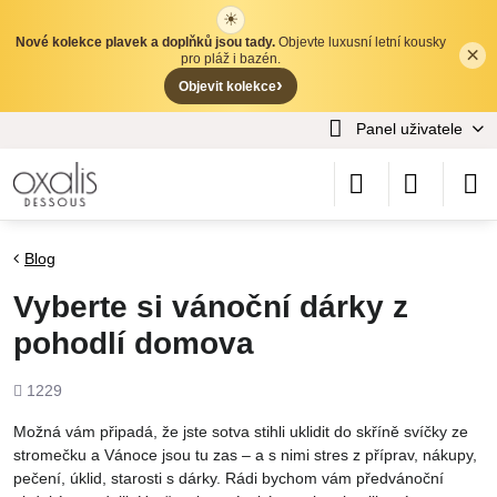
☀
Nové kolekce plavek a doplňků jsou tady.
Objevte luxusní letní kousky
×
✕
pro pláž i bazén.
›
Objevit kolekce
Panel uživatele
Blog
Vyberte si vánoční dárky z
pohodlí domova
Počet
1229
shlédnutí
Možná vám připadá, že jste sotva stihli uklidit do skříně svíčky ze
stromečku a Vánoce jsou tu zas – a s nimi stres z příprav, nákupy,
pečení, úklid, starosti s dárky. Rádi bychom vám předvánoční