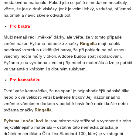
modalového materiálu. Pokud jste se ještě s modalem nesetkaly,
vězte, že jde o druh viskózy, jenž je velmi lehký, vzdušný, příjemný
na omak a navíc skvěle odvádí pot.
Pro bratra
Muži nemají rádi „měkké" dárky, ale věřte, že v tomto případě
změní názor. Pyžama německé značky
Ringella
mají natolik
nevtíravý vzorek a uklidňující barvy, že při pohledu na ně usnou
všechny noční můry v okolí. A dobře budou spát i obdarovaní.
Pyžama jsou vyrobena z velmi příjemného materiálu a lze je pořídit
ve variantě s krátkým i s dlouhým rukávem.
Pro kamarádku
Tvrdí vaše kamarádka, že na spaní je nejpohodlnější pánské tílko
nebo o dvě velikosti větší bavlněné tričko? Její názor snadno
změníte vánočním dárkem v podobě bavlněné noční košile nebo
pyžama značky
Ringella
.
Pyžama
i
noční košile
jsou mistrovsky střižené a vyrobené z toho
nejkvalitnějšího materiálu – ostatně tato německá značka je
držitelem certifikátu Öko-Tex Standard 100, který je v kategorii