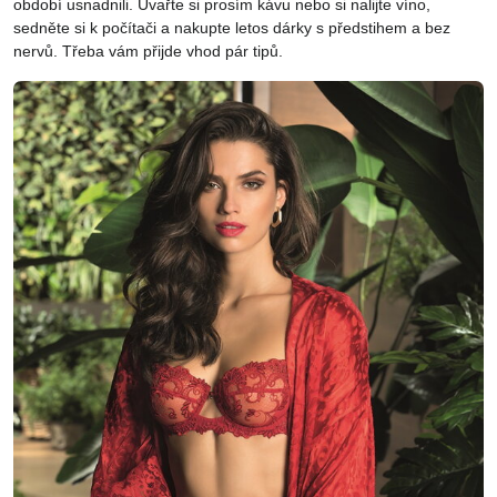
období usnadnili. Uvařte si prosím kávu nebo si nalijte víno,
sedněte si k počítači a nakupte letos dárky s předstihem a bez
nervů. Třeba vám přijde vhod pár tipů.