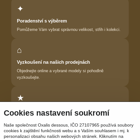
✦
Poradenství s výběrem
Pomůžeme Vám vybrat správnou velikost, střih i kolekci.
⌂
Vyzkoušení na našich prodejnách
Objednejte online a vybrané modely si pohodlně
vyzkoušejte.
★
Důvěra zákaznic
Cookies nastavení soukromí
Dlouhodobě pomáháme ženám najít prádlo, ve kterém se
Naše společnost Oxalis dessous, IČO 27107965 používá soubory
cítí krásně.
cookies k zajištění funkčnosti webu a s Vaším souhlasem i mj. k
personalizaci obsahu našich webových stránek. Kliknutím na