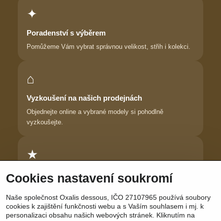
✦
Poradenství s výběrem
Pomůžeme Vám vybrat správnou velikost, střih i kolekci.
⌂
Vyzkoušení na našich prodejnách
Objednejte online a vybrané modely si pohodlně
vyzkoušejte.
★
Důvěra zákaznic
Cookies nastavení soukromí
Dlouhodobě pomáháme ženám najít prádlo, ve kterém se
Naše společnost Oxalis dessous, IČO 27107965 používá soubory
cítí krásně.
cookies k zajištění funkčnosti webu a s Vaším souhlasem i mj. k
personalizaci obsahu našich webových stránek. Kliknutím na