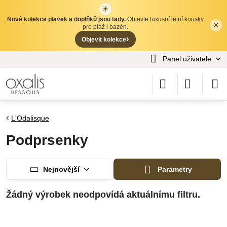
☀
Nové kolekce plavek a doplňků jsou tady.
Objevte luxusní letní kousky
×
✕
pro pláž i bazén.
›
Objevit kolekce
Panel uživatele
L'Odalisque
Podprsenky
Nejnovější
Parametry