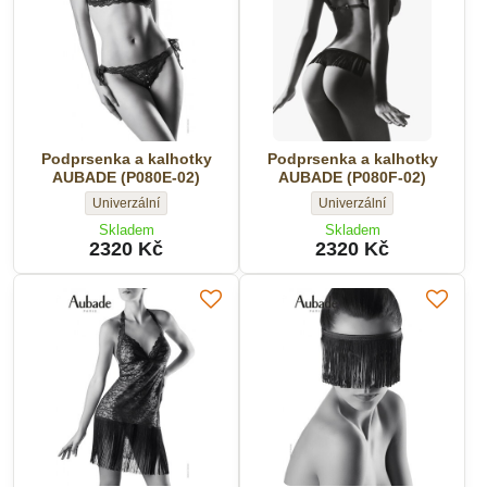
-
Velikost:
Podprsenka a kalhotky
Podprsenka a kalhotky
AUBADE (P080E-02)
AUBADE (P080F-02)
Podprsenka
Podprsenka
Univerzální
Univerzální
a
a
Skladem
Skladem
kalhotky
kalhotky
2320 Kč
2320 Kč
AUBADE
AUBADE
(P080E-
(P080F-
02)
02)
-
-
Velikost:
Velikost: