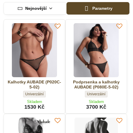
Nejnovější
Parametry
Kalhotky AUBADE (P020C-
Podprsenka a kalhotky
5-02)
AUBADE (P080E-5-02)
Kalhotky
Podprsenka
Univerzální
Univerzální
AUBADE
a
Skladem
Skladem
(P020C-
kalhotky
1530 Kč
3700 Kč
5-
AUBADE
02)
(P080E-
-
5-
Velikost:
02)