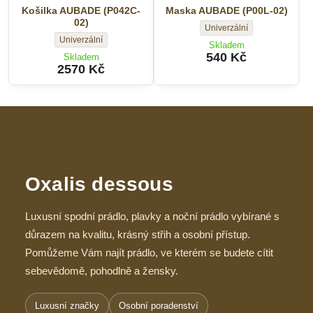
Košilka AUBADE (P042C-
Maska AUBADE (P00L-02)
02)
Maska
Univerzální
Košilka
Univerzální
AUBADE
Skladem
AUBADE
(P00L-
540 Kč
Skladem
(P042C-
2570 Kč
02)
02)
-
-
Velikost:
Velikost:
Oxalis dessous
Luxusní spodní prádlo, plavky a noční prádlo vybírané s
důrazem na kvalitu, krásný střih a osobní přístup.
Pomůžeme Vám najít prádlo, ve kterém se budete cítit
sebevědomě, pohodlně a žensky.
Luxusní značky
Osobní poradenství