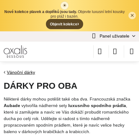
☀
Nové kolekce plavek a doplňků jsou tady.
Objevte luxusní letní kousky
×
✕
pro pláž i bazén.
›
Objevit kolekce
Panel uživatele
Vánoční dárky
DÁRKY PRO OBA
Některé dárky mohou potěšit také oba dva. Francouzská značka
Aubade
vytvořila nádherné sety
luxusního spodního prádla
,
které si zamilujete a navíc ve Vás dokáží probudit romantického
ducha po celý rok. Udělejte si radost s tímto nádherně
propracovaném spodním prádlem, které je navíc velice hezky
baleno v dárkových krabičkách a krabiccích.