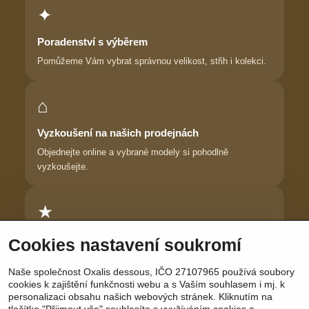
✦
Poradenství s výběrem
Pomůžeme Vám vybrat správnou velikost, střih i kolekci.
⌂
Vyzkoušení na našich prodejnách
Objednejte online a vybrané modely si pohodlně
vyzkoušejte.
★
Důvěra zákaznic
Cookies nastavení soukromí
Dlouhodobě pomáháme ženám najít prádlo, ve kterém se
Naše společnost Oxalis dessous, IČO 27107965 používá soubory
cítí krásně.
cookies k zajištění funkčnosti webu a s Vaším souhlasem i mj. k
personalizaci obsahu našich webových stránek. Kliknutím na