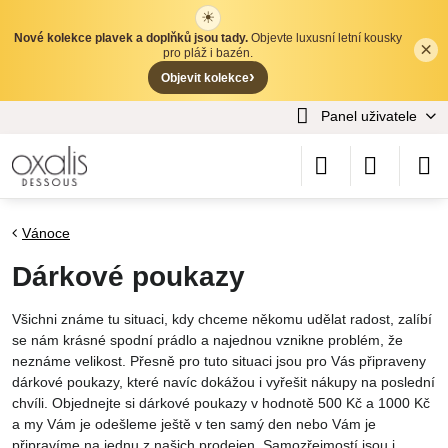
☀
Nové kolekce plavek a doplňků jsou tady.
Objevte luxusní letní kousky
×
✕
pro pláž i bazén.
›
Objevit kolekce
Panel uživatele
Vánoce
Dárkové poukazy
Všichni známe tu situaci, kdy chceme někomu udělat radost, zalíbí
se nám krásné spodní prádlo a najednou vznikne problém, že
neznáme velikost. Přesně pro tuto situaci jsou pro Vás připraveny
dárkové poukazy, které navíc dokážou i vyřešit nákupy na poslední
chvíli. Objednejte si dárkové poukazy v hodnotě 500 Kč a 1000 Kč
a my Vám je odešleme ještě v ten samý den nebo Vám je
připravíme na jednu z našich prodejen. Samozřejmostí jsou i