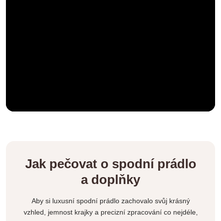
Jak pečovat o spodní prádlo
a doplňky
Aby si luxusní spodní prádlo zachovalo svůj krásný
vzhled, jemnost krajky a precizní zpracování co nejdéle,