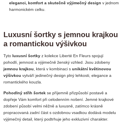
eleganci, komfort a skutečně výjimečný design
v jednom
harmonickém celku.
Luxusní šortky s jemnou krajkou
a romantickou výšivkou
Tyto
luxusní šortky
z kolekce Liberté En Fleurs spojují
pohodlí, jemnost a výjimečně ženský vzhled. Jsou zdobeny
jemnou krajkou
, která v kombinaci s
unikátní květinovou
výšivkou
vytváří jedinečný design plný lehkosti, elegance a
romantického kouzla.
Pohodlný střih šortek
se příjemně přizpůsobí postavě a
dopřeje Vám komfort při celodenním nošení. Jemné krajkové
zdobení působí velmi něžně a luxusně, zatímco krásně
propracovaná zadní část s ozdobnou vsadkou dodává modelu
výjimečný detail, který podtrhuje jeho exkluzivní charakter.