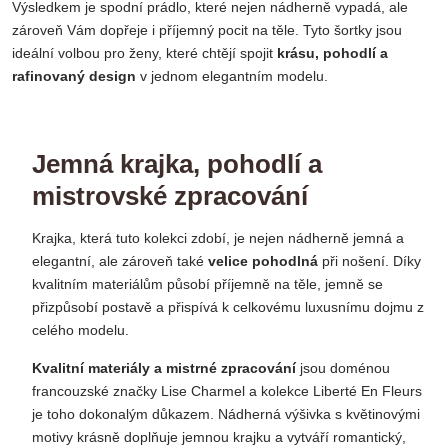
Výsledkem je spodní prádlo, které nejen nádherně vypadá, ale
zároveň Vám dopřeje i příjemný pocit na těle. Tyto šortky jsou
ideální volbou pro ženy, které chtějí spojit
krásu, pohodlí a
rafinovaný design
v jednom elegantním modelu.
Jemná krajka, pohodlí a
mistrovské zpracování
Krajka, která tuto kolekci zdobí, je nejen nádherně jemná a
elegantní, ale zároveň také
velice pohodlná
při nošení. Díky
kvalitním materiálům působí příjemně na těle, jemně se
přizpůsobí postavě a přispívá k celkovému luxusnímu dojmu z
celého modelu.
Kvalitní materiály a mistrné zpracování
jsou doménou
francouzské značky Lise Charmel a kolekce Liberté En Fleurs
je toho dokonalým důkazem. Nádherná výšivka s květinovými
motivy krásně doplňuje jemnou krajku a vytváří romantický,