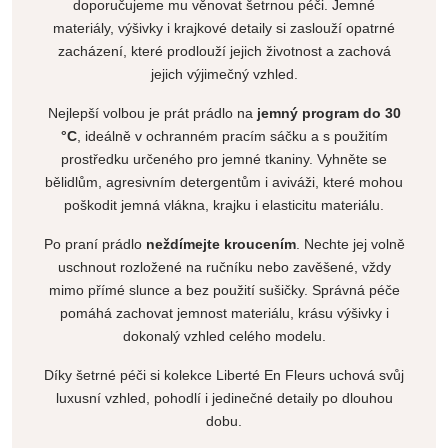
doporučujeme mu věnovat šetrnou péči. Jemné
materiály, výšivky i krajkové detaily si zaslouží opatrné
zacházení, které prodlouží jejich životnost a zachová
jejich výjimečný vzhled.
Nejlepší volbou je prát prádlo na
jemný program do 30
°C
, ideálně v ochranném pracím sáčku a s použitím
prostředku určeného pro jemné tkaniny. Vyhněte se
bělidlům, agresivním detergentům i aviváži, které mohou
poškodit jemná vlákna, krajku i elasticitu materiálu.
Po praní prádlo
neždímejte kroucením
. Nechte jej volně
uschnout rozložené na ručníku nebo zavěšené, vždy
mimo přímé slunce a bez použití sušičky. Správná péče
pomáhá zachovat jemnost materiálu, krásu výšivky i
dokonalý vzhled celého modelu.
Díky šetrné péči si kolekce Liberté En Fleurs uchová svůj
luxusní vzhled, pohodlí i jedinečné detaily po dlouhou
dobu.