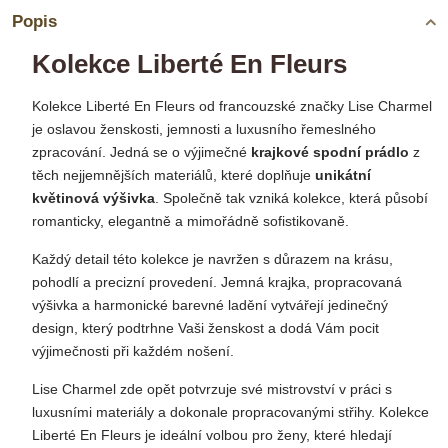
Popis
Kolekce Liberté En Fleurs
Kolekce Liberté En Fleurs od francouzské značky Lise Charmel
je oslavou ženskosti, jemnosti a luxusního řemeslného
zpracování. Jedná se o výjimečné
krajkové spodní prádlo
z
těch nejjemnějších materiálů, které doplňuje
unikátní
květinová výšivka
. Společně tak vzniká kolekce, která působí
romanticky, elegantně a mimořádně sofistikovaně.
Každý detail této kolekce je navržen s důrazem na krásu,
pohodlí a precizní provedení. Jemná krajka, propracovaná
výšivka a harmonické barevné ladění vytvářejí jedinečný
design, který podtrhne Vaši ženskost a dodá Vám pocit
výjimečnosti při každém nošení.
Lise Charmel zde opět potvrzuje své mistrovství v práci s
luxusními materiály a dokonale propracovanými střihy. Kolekce
Liberté En Fleurs je ideální volbou pro ženy, které hledají