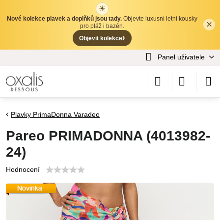
☀
Nové kolekce plavek a doplňků jsou tady.
Objevte luxusní letní kousky
×
✕
pro pláž i bazén.
›
Objevit kolekce
Panel uživatele
Plavky PrimaDonna Varadeo
Pareo PRIMADONNA (4013982-
24)
Hodnocení