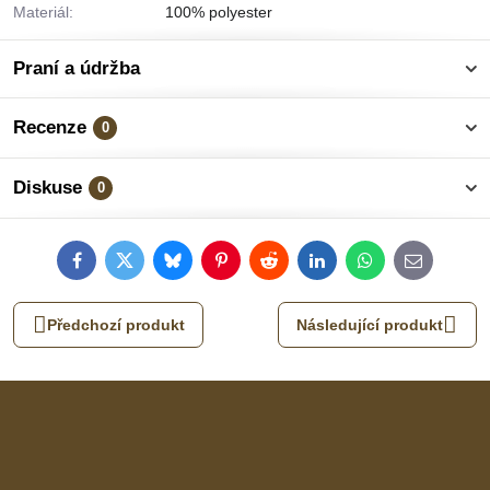
Materiál:
100% polyester
Praní a údržba
Recenze
0
Diskuse
0
Facebook
Twitter
Bluesky
Pinterest
Reddit
LinkedIn
WhatsApp
E-
mail
Předchozí produkt
Následující produkt