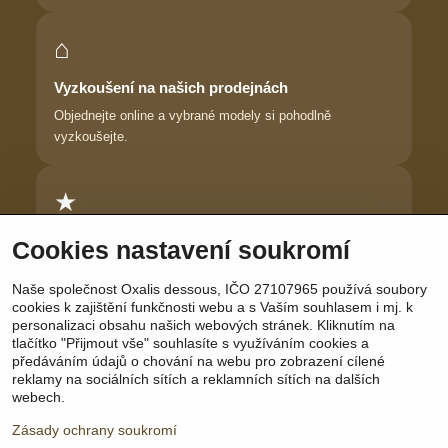
⌂
Vyzkoušení na našich prodejnách
Objednejte online a vybrané modely si pohodlně
vyzkoušejte.
★
Důvěra zákaznic
Cookies nastavení soukromí
Dlouhodobě pomáháme ženám najít prádlo, ve kterém se
Naše společnost Oxalis dessous, IČO 27107965 používá soubory
cítí krásně.
cookies k zajištění funkčnosti webu a s Vaším souhlasem i mj. k
personalizaci obsahu našich webových stránek. Kliknutím na
tlačítko "Přijmout vše" souhlasíte s využíváním cookies a
předáváním údajů o chování na webu pro zobrazení cílené
reklamy na sociálních sítích a reklamních sítích na dalších
Sledujte nás:
Facebook
|
Instagram
|
YouTube
webech.
Zásady ochrany soukromí