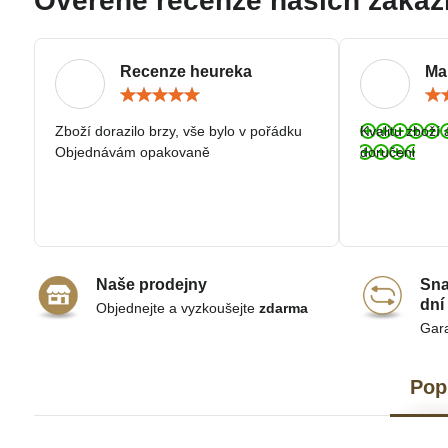
Ověřené recenze našich zákaz
Recenze heureka
Ma
Hodnocení:
5
/
Zboží dorazilo brzy, vše bylo v pořádku
Kvalitu zboží 
5
Objednávám opakovaně
doručeni
Naše prodejny
Sna
dní
Objednejte a vyzkoušejte
zdarma
Gar
Pop