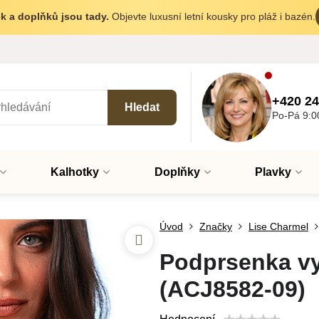
k a doplňků jsou tady.
Objevte luxusní letní kousky pro pláž i bazén.
+420 24
Hledat
Po-Pá 9:0
Kalhotky
Doplňky
Plavky
Úvod
Značky
Lise Charmel
Podprsenka v
(ACJ8582-09)