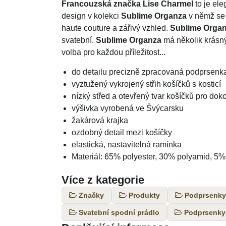
Francouzská značka Lise Charmel
to je el
design v kolekci
Sublime Organza
v němž se 
haute couture a zářivý vzhled.
Sublime Orga
svatební.
Sublime Organza
má několik krásný
volba pro každou příležitost...
do detailu precizně zpracovaná podprsen
vyztužený vykrojený střih košíčků s kosticí
nízký střed a otevřený tvar košíčků pro do
výšivka vyrobená ve Švýcarsku
žakárová krajka
ozdobný detail mezi košíčky
elastická, nastavitelná ramínka
Materiál: 65% polyester, 30% polyamid, 5%
Více z kategorie
Značky
Produkty
Podprsenky
Svatební spodní prádlo
Podprsenky