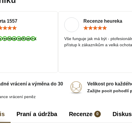
níků
rta 1557
Recenze heureka
Hodnocení:
Hodn
5
5
/
/
a rychlost vyřízení a
Vše funguje jak má být - ptofesionál
5
5
přístup k zákazníkům a velká ochota
dné vrácení a výměna do 30
Velikost pro každéh
Zažijte pocit pohodlí 
ance vrácení peněz
is
Praní a údržba
Recenze
Diskus
0