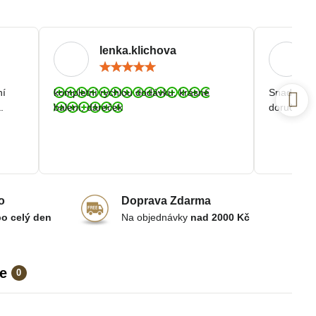
lenka.klichova
ocení:
Hodnocení:
5
/
ní
kompletní rychlou dodávku, krásné
Snadná a r
5
.
balení, dáreček
doručení.
o
Doprava Zdarma
po celý den
Na objednávky
nad 2000 Kč
e
0