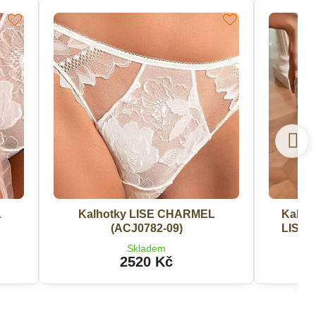
L
Kalhotky LISE CHARMEL
Kalhot
(ACJ0782-09)
LISE 
Skladem
2520 Kč