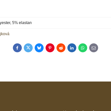
ester, 5% elastan
jková
Facebook
Twitter
Bluesky
Pinterest
Reddit
LinkedIn
WhatsApp
E-
mail