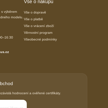
Vše o nákupu
 s výběrem
Vše o dopravě
vhodného modelu.
Vše o platbě
Vše o vrácení zboží
Věrnostní program
00–16:30
Všeobecné podmínky
us.cz
obchod
závislá hodnocení a ověřené certifikáty.