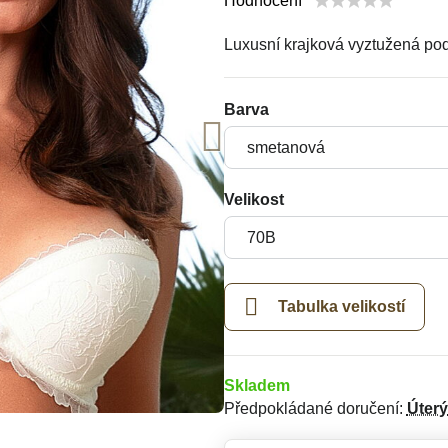
Hodnocení
Luxusní krajková vyztužená po
Barva
Velikost
Tabulka velikostí
Skladem
Předpokládané doručení:
Úterý