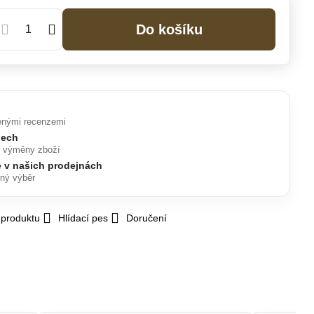
Do košíku
enými recenzemi
nech
o výměny zboží
e v našich prodejnách
lný výběr
 produktu
Hlídací pes
Doručení