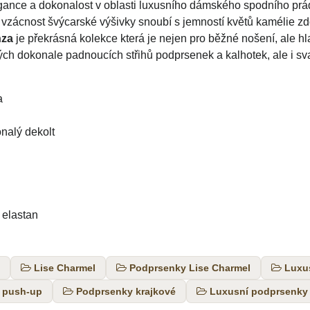
egance a dokonalost v oblasti luxusního dámského spodního prá
vzácnost švýcarské výšivky snoubí s jemností květů kamélie z
nza
je překrásná kolekce která je nejen pro běžné nošení, ale h
ch dokonale padnoucích střihů podprsenek a kalhotek, ale i s
ka
konalý dekolt
 elastan
Lise Charmel
Podprsenky Lise Charmel
Luxu
 push-up
Podprsenky krajkové
Luxusní podprsenky