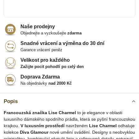
Naše prodejny
Objednejte a vyzkoušejte
zdarma
Snadné vrácení a výměna do 30 dní
Garance vrácení peněz
Velikost pro každého
Zažijte pocit pohodlí po celý den
Doprava Zdarma
Na objednávky
nad 2000 Kč
Popis
Francouzská značka Lise Charmel
to je elegance v oblasti
luxusního dámského spodního prádla, která se pyšní francouzskou
krajkou.
V luxusním prostředí
navrženém
Lise Charmel
odhaluje
kolekce
Diva Glamour
nové umění svádění. Designy s neobvyklou
originalitou, kombinující plynulé linie a rafinované detaily, potvrzují