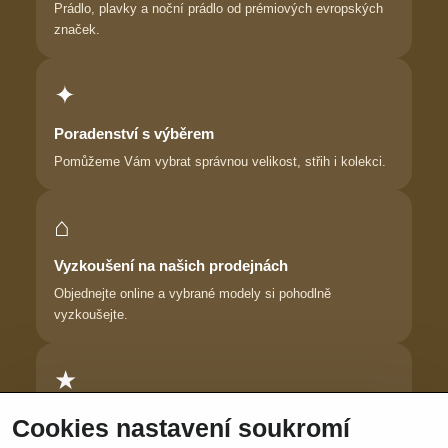
Prádlo, plavky a noční prádlo od prémiových evropských
značek.
✦
Poradenství s výběrem
Pomůžeme Vám vybrat správnou velikost, střih i kolekci.
⌂
Vyzkoušení na našich prodejnách
Objednejte online a vybrané modely si pohodlně
vyzkoušejte.
★
Důvěra zákaznic
Cookies nastavení soukromí
Dlouhodobě pomáháme ženám najít prádlo, ve kterém se