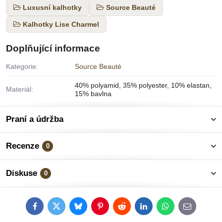
Luxusní kalhotky
Source Beauté
Kalhotky Lise Charmel
Doplňující informace
Kategorie:
Source Beauté
40% polyamid, 35% polyester, 10% elastan,
Materiál:
15% bavlna
Praní a údržba
Recenze
0
Diskuse
0
Facebook
Twitter
Bluesky
Pinterest
Reddit
LinkedIn
WhatsApp
E-
mail