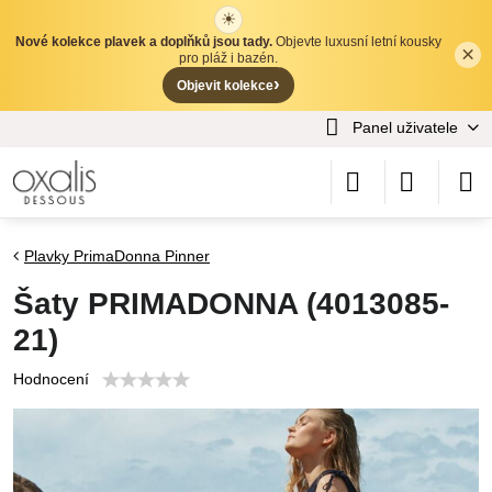
☀
Nové kolekce plavek a doplňků jsou tady.
Objevte luxusní letní kousky
×
✕
pro pláž i bazén.
›
Objevit kolekce
Panel uživatele
Plavky PrimaDonna Pinner
Šaty PRIMADONNA (4013085-
21)
Hodnocení