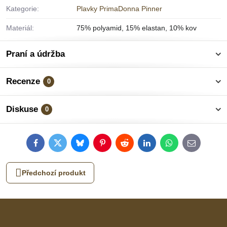
Kategorie:
Plavky PrimaDonna Pinner
Materiál:
75% polyamid, 15% elastan, 10% kov
Praní a údržba
Recenze
0
Diskuse
0
Facebook
Twitter
Bluesky
Pinterest
Reddit
LinkedIn
WhatsApp
E-
mail
Předchozí produkt