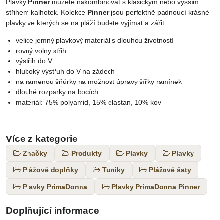
Plavky
Pinner
můžete nakombinovat s klasickým nebo vyšším
střihem kalhotek. Kolekce
Pinner
jsou perfektně padnoucí krásné
plavky ve kterých se na pláží budete vyjímat a zářit....
velice jemný plavkový materiál s dlouhou životností
rovný volny střih
výstřih do V
hluboký výstřuh do V na zádech
na ramenou šňůrky na možnost úpravy šířky ramínek
dlouhé rozparky na bocích
materiál: 75% polyamid, 15% elastan, 10% kov
Více z kategorie
Značky
Produkty
Plavky
Plavky
Plážové doplňky
Tuniky
Plážové šaty
Plavky PrimaDonna
Plavky PrimaDonna Pinner
Doplňující informace