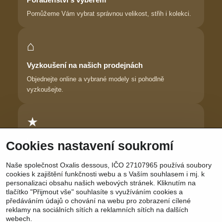
Pomůžeme Vám vybrat správnou velikost, střih i kolekci.
⌂
Vyzkoušení na našich prodejnách
Objednejte online a vybrané modely si pohodlně
vyzkoušejte.
★
Důvěra zákaznic
Cookies nastavení soukromí
Dlouhodobě pomáháme ženám najít prádlo, ve kterém se
Naše společnost Oxalis dessous, IČO 27107965 používá soubory
cítí krásně.
cookies k zajištění funkčnosti webu a s Vaším souhlasem i mj. k
personalizaci obsahu našich webových stránek. Kliknutím na
tlačítko "Přijmout vše" souhlasíte s využíváním cookies a
předáváním údajů o chování na webu pro zobrazení cílené
reklamy na sociálních sítích a reklamních sítích na dalších
Sledujte nás:
Facebook
|
Instagram
|
YouTube
webech.