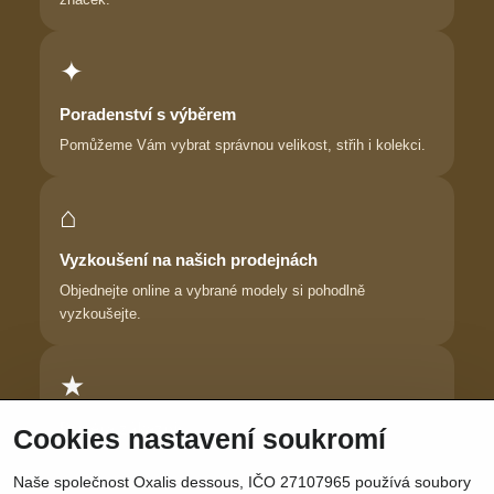
✦
Poradenství s výběrem
Pomůžeme Vám vybrat správnou velikost, střih i kolekci.
⌂
Vyzkoušení na našich prodejnách
Objednejte online a vybrané modely si pohodlně
vyzkoušejte.
★
Důvěra zákaznic
Cookies nastavení soukromí
Dlouhodobě pomáháme ženám najít prádlo, ve kterém se
Naše společnost Oxalis dessous, IČO 27107965 používá soubory
cítí krásně.