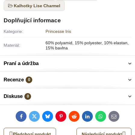
Kalhotky Lise Charmel
Doplňující informace
Kategorie:
Princesse Iris
60% polyamid, 15% polyester, 10% elastan,
Materiál:
15% bavlna
Praní a údržba
Recenze
0
Diskuse
0
Facebook
Twitter
Bluesky
Pinterest
Reddit
LinkedIn
WhatsApp
E-
mail
Předchozí produkt
Následující produkt