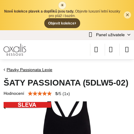
☀
Nové kolekce plavek a doplňků jsou tady.
Objevte luxusní letní kousky
×
✕
pro pláž i bazén.
›
Objevit kolekce
Panel uživatele
Plavky Passionata Lexie
ŠATY PASSIONATA (5DLW5-02)
Hodnocení
5
/
5
(
1
x)