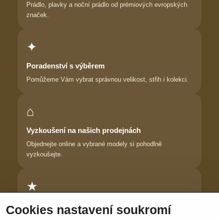
Prádlo, plavky a noční prádlo od prémiových evropských
značek.
✦
Poradenství s výběrem
Pomůžeme Vám vybrat správnou velikost, střih i kolekci.
⌂
Vyzkoušení na našich prodejnách
Objednejte online a vybrané modely si pohodlně
vyzkoušejte.
★
Důvěra zákaznic
Cookies nastavení soukromí
Dlouhodobě pomáháme ženám najít prádlo, ve kterém se