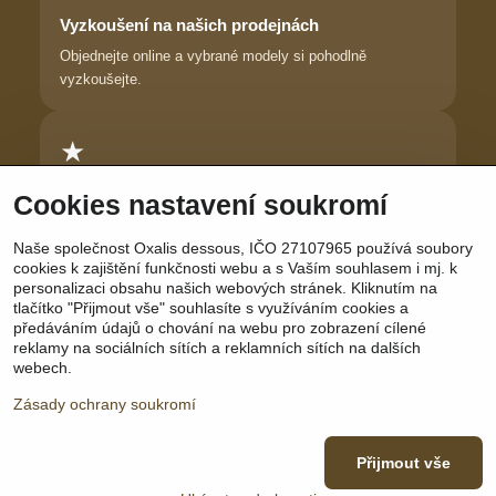
Vyzkoušení na našich prodejnách
Objednejte online a vybrané modely si pohodlně
vyzkoušejte.
★
Důvěra zákaznic
Cookies nastavení soukromí
Dlouhodobě pomáháme ženám najít prádlo, ve kterém se
Naše společnost Oxalis dessous, IČO 27107965 používá soubory
cítí krásně.
cookies k zajištění funkčnosti webu a s Vaším souhlasem i mj. k
personalizaci obsahu našich webových stránek. Kliknutím na
tlačítko "Přijmout vše" souhlasíte s využíváním cookies a
předáváním údajů o chování na webu pro zobrazení cílené
reklamy na sociálních sítích a reklamních sítích na dalších
Sledujte nás:
Facebook
|
Instagram
|
YouTube
webech.
Zásady ochrany soukromí
Přijmout vše
©
2026
Copyright
Předvolby soukromí
Zásady ochrany soukromí