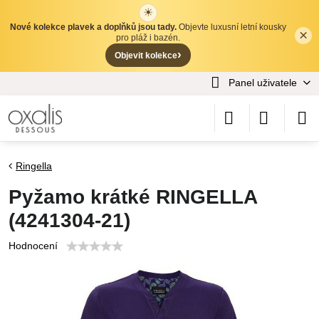
☀
Nové kolekce plavek a doplňků jsou tady.
Objevte luxusní letní kousky
×
✕
pro pláž i bazén.
›
Objevit kolekce
Panel uživatele
Ringella
Pyžamo krátké RINGELLA
(4241304-21)
Hodnocení