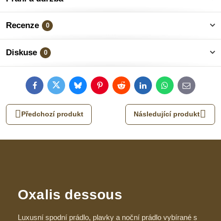
Recenze
0
Diskuse
0
Facebook
Twitter
Bluesky
Pinterest
Reddit
LinkedIn
WhatsApp
E-
mail
Předchozí produkt
Následující produkt
Oxalis dessous
Luxusní spodní prádlo, plavky a noční prádlo vybírané s