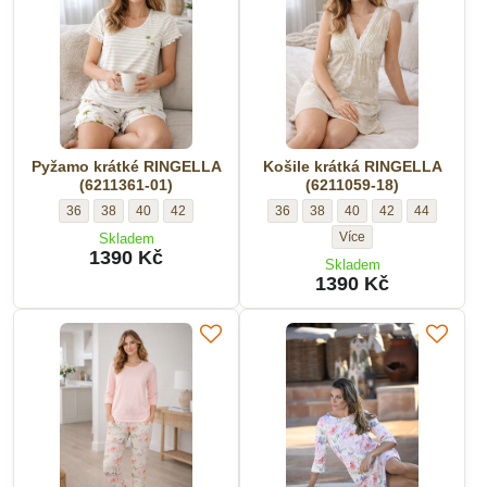
Pyžamo krátké RINGELLA
Košile krátká RINGELLA
(6211361-01)
(6211059-18)
Pyžamo
Pyžamo
Pyžamo
Pyžamo
Košile
Košile
Košile
Košile
Košile
36
38
40
42
36
38
40
42
44
krátké
krátké
krátké
krátké
krátká
krátká
krátká
krátká
krátká
Skladem
RINGELLA
RINGELLA
RINGELLA
RINGELLA
RINGELLA
RINGELLA
RINGELLA
RINGELLA
RINGELLA
1390 Kč
Skladem
(6211361-
(6211361-
(6211361-
(6211361-
(6211059-
(6211059-
(6211059-
(6211059-
(6211059-
1390 Kč
01)
01)
01)
01)
18)
18)
18)
18)
18)
-
-
-
-
-
-
-
-
-
Velikost:
Velikost:
Velikost:
Velikost:
Velikost:
Velikost:
Velikost:
Velikost:
Velikost: