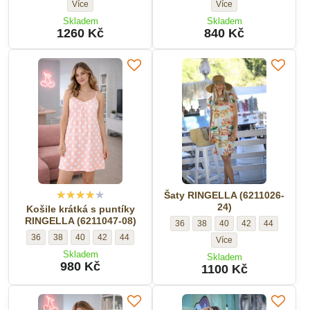
krátké
krátké
krátké
krátké
krátké
krátká
krátká
krátká
krátká
krátká
RINGELLA
RINGELLA
RINGELLA
RINGELLA
RINGELLA
RINGELLA
RINGELLA
RINGELLA
RINGELLA
RINGELLA
Skladem
Skladem
(6211248-
(6211248-
(6211248-
(6211248-
(6211248-
(6211048-
(6211048-
(6211048-
(6211048-
(6211048-
1260 Kč
840 Kč
01)
01)
01)
01)
01)
01)
01)
01)
01)
01)
-
-
-
-
-
-
-
-
-
-
Velikost:
Velikost:
Velikost:
Velikost:
Velikost:
Velikost:
Velikost:
Velikost:
Velikost:
Velikost:
Šaty RINGELLA (6211026-
24)
Košile krátká s puntíky
RINGELLA (6211047-08)
Šaty
Šaty
Šaty
Šaty
Šaty
36
38
40
42
44
Košile
Košile
Košile
Košile
Košile
RINGELLA
RINGELLA
RINGELLA
RINGELLA
RINGELLA
36
38
40
42
44
krátká
krátká
krátká
krátká
krátká
(6211026-
(6211026-
(6211026-
(6211026-
(6211026-
Skladem
Skladem
s
s
s
s
s
24)
24)
24)
24)
24)
980 Kč
1100 Kč
puntíky
puntíky
puntíky
puntíky
puntíky
-
-
-
-
-
RINGELLA
RINGELLA
RINGELLA
RINGELLA
RINGELLA
Velikost:
Velikost:
Velikost:
Velikost:
Velikost:
(6211047-
(6211047-
(6211047-
(6211047-
(6211047-