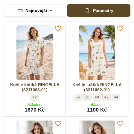
Nejnovější
Parametry
Košile krátká RINGELLA
Košile krátká RINGELLA
(6211063-01)
(6211062-01)
Košile
Košile
Košile
Košile
Košile
Košile
42
36
38
40
42
44
krátká
krátká
krátká
krátká
krátká
krátká
Skladem
Skladem
RINGELLA
RINGELLA
RINGELLA
RINGELLA
RINGELLA
RINGELLA
1670 Kč
1100 Kč
(6211063-
(6211062-
(6211062-
(6211062-
(6211062-
(6211062-
01)
01)
01)
01)
01)
01)
-
-
-
-
-
-
Velikost:
Velikost:
Velikost:
Velikost:
Velikost:
Velikost: