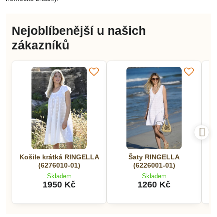
Nejoblíbenější u našich
zákazníků
Košile krátká RINGELLA
Šaty RINGELLA
(6276010-01)
(6226001-01)
Skladem
Skladem
1950 Kč
1260 Kč