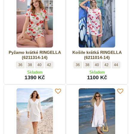
08)
08)
08)
08)
08)
-
-
-
-
-
Velikost:
Velikost:
Velikost:
Velikost:
Velikost:
Pyžamo krátké RINGELLA
Košile krátká RINGELLA
(6211314-14)
(6211014-14)
Pyžamo
Pyžamo
Pyžamo
Pyžamo
Košile
Košile
Košile
Košile
Košile
36
38
40
42
36
38
40
42
44
krátké
krátké
krátké
krátké
krátká
krátká
krátká
krátká
krátká
Skladem
Skladem
RINGELLA
RINGELLA
RINGELLA
RINGELLA
RINGELLA
RINGELLA
RINGELLA
RINGELLA
RINGELLA
1390 Kč
1100 Kč
(6211314-
(6211314-
(6211314-
(6211314-
(6211014-
(6211014-
(6211014-
(6211014-
(6211014-
14)
14)
14)
14)
14)
14)
14)
14)
14)
-
-
-
-
-
-
-
-
-
Velikost:
Velikost:
Velikost:
Velikost:
Velikost:
Velikost:
Velikost:
Velikost:
Velikost: