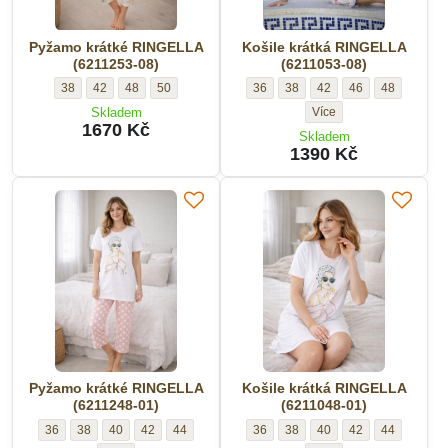
Pyžamo krátké RINGELLA
Košile krátká RINGELLA
(6211253-08)
(6211053-08)
Pyžamo
Pyžamo
Pyžamo
Pyžamo
Košile
Košile
Košile
Košile
Košile
38
42
48
50
36
38
42
46
48
krátké
krátké
krátké
krátké
krátká
krátká
krátká
krátká
krátká
Skladem
RINGELLA
RINGELLA
RINGELLA
RINGELLA
RINGELLA
RINGELLA
RINGELLA
RINGELLA
RINGELLA
1670 Kč
Skladem
(6211253-
(6211253-
(6211253-
(6211253-
(6211053-
(6211053-
(6211053-
(6211053-
(6211053-
1390 Kč
08)
08)
08)
08)
08)
08)
08)
08)
08)
-
-
-
-
-
-
-
-
-
Velikost:
Velikost:
Velikost:
Velikost:
Velikost:
Velikost:
Velikost:
Velikost:
Velikost:
Pyžamo krátké RINGELLA
Košile krátká RINGELLA
(6211248-01)
(6211048-01)
Pyžamo
Pyžamo
Pyžamo
Pyžamo
Pyžamo
Košile
Košile
Košile
Košile
Košile
36
38
40
42
44
36
38
40
42
44