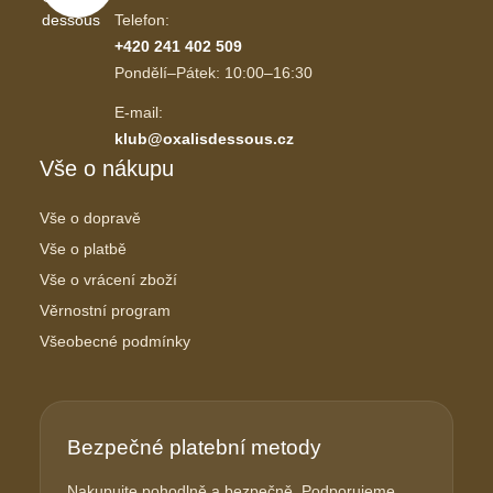
Telefon:
+420 241 402 509
Pondělí–Pátek: 10:00–16:30
E-mail:
klub@oxalisdessous.cz
Vše o nákupu
Vše o dopravě
Vše o platbě
Vše o vrácení zboží
Věrnostní program
Všeobecné podmínky
Bezpečné platební metody
Nakupujte pohodlně a bezpečně. Podporujeme