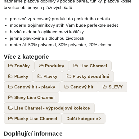
nádherné plážové doplňky v podobě parea, tuniky, plážové košile
či velice oblíbených plážových šatů.
precizně zpracovaný produkt do posledního detailu
moderní trojúhelníkový střih Vám bude perfektně sedět
hezká ozdobná aplikace mezi košíčky
jemná plavkovina s dlouhou životností
materiál: 50% polyamid, 30% polyester, 20% elastan
Více z kategorie
Značky
Produkty
Lise Charmel
Plavky
Plavky
Plavky dvoudílné
Cenový hit - plavky
Cenový hit
SLEVY
Slevy Lise Charmel
Lise Charmel - výprodejové kolekce
Plavky Lise Charmel
Další kategorie
Doplňující informace