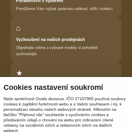
Poradenství s výběrem
Pomůžeme Vám vybrat správnou velikost, střih i kolekci.
⌂
Vyzkoušení na našich prodejnách
Objednejte online a vybrané modely si pohodlně
vyzkoušejte.
★
Důvěra zákaznic
Cookies nastavení soukromí
Dlouhodobě pomáháme ženám najít prádlo, ve kterém se
Naše společnost Oxalis dessous, IČO 27107965 používá soubory
cítí krásně.
cookies k zajištění funkčnosti webu a s Vaším souhlasem i mj. k
personalizaci obsahu našich webových stránek. Kliknutím na
tlačítko "Přijmout vše" souhlasíte s využíváním cookies a
předáváním údajů o chování na webu pro zobrazení cílené
reklamy na sociálních sítích a reklamních sítích na dalších
Sledujte nás:
Facebook
|
Instagram
|
YouTube
webech.