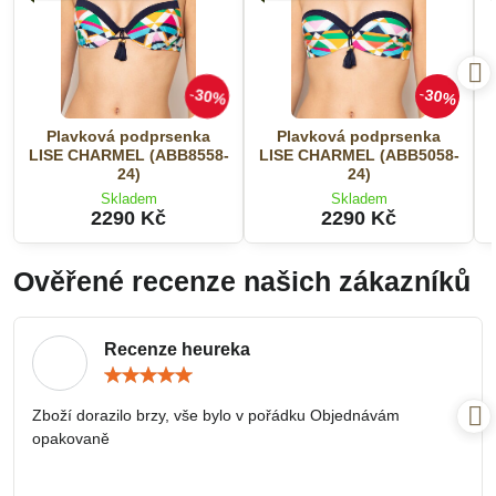
30%
30%
Plavková podprsenka
Plavková podprsenka
LISE CHARMEL (ABB8558-
LISE CHARMEL (ABB5058-
24)
24)
Skladem
Skladem
2290 Kč
2290 Kč
Ověřené recenze našich zákazníků
Recenze heureka
Hodnocení:
5
/
Zboží dorazilo brzy, vše bylo v pořádku Objednávám
5
opakovaně