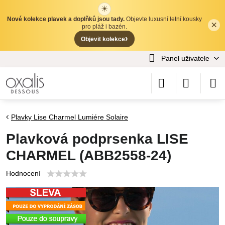
☀
Nové kolekce plavek a doplňků jsou tady.
Objevte luxusní letní kousky
×
✕
pro pláž i bazén.
›
Objevit kolekce
Panel uživatele
Plavky Lise Charmel Lumiére Solaire
Plavková podprsenka LISE
CHARMEL (ABB2558-24)
Hodnocení