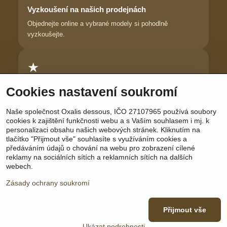
Vyzkoušení na našich prodejnách
Objednejte online a vybrané modely si pohodlně
vyzkoušejte.
★
Důvěra zákaznic
Cookies nastavení soukromí
Dlouhodobě pomáháme ženám najít prádlo, ve kterém se
Naše společnost Oxalis dessous, IČO 27107965 používá soubory
cítí krásně.
cookies k zajištění funkčnosti webu a s Vaším souhlasem i mj. k
personalizaci obsahu našich webových stránek. Kliknutím na
tlačítko "Přijmout vše" souhlasíte s využíváním cookies a
předáváním údajů o chování na webu pro zobrazení cílené
reklamy na sociálních sítích a reklamních sítích na dalších
Sledujte nás:
Facebook
|
Instagram
|
YouTube
webech.
Zásady ochrany soukromí
Přijmout vše
©
2026
Copyright
Předvolby soukromí
Zásady ochrany soukromí
Ukázat podrobnosti