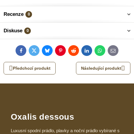
Recenze
0
Diskuse
0
Facebook
Twitter
Bluesky
Pinterest
Reddit
LinkedIn
WhatsApp
E-
mail
Předchozí produkt
Následující produkt
Oxalis dessous
Luxusní spodní prádlo, plavky a noční prádlo vybírané s